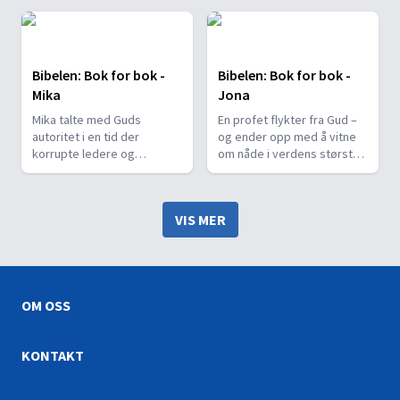
Bibelen: Bok for bok -
Bibelen: Bok for bok -
Mika
Jona
Mika talte med Guds
En profet flykter fra Gud –
autoritet i en tid der
og ender opp med å vitne
korrupte ledere og
om nåde i verdens største
profeter styrte folket vill.
by.
VIS MER
OM OSS
KONTAKT