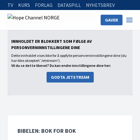
TV
KURS
FORLAG
DATASPILL
NYHETSBREV
Home
On Demand
Bibelen: Bok for bok
GAVER
Bibelen: Bok for bok - Amos
INNHOLDET ER BLOKKERT SOM FØLGE AV
PERSONVERNINNSTILLINGENE DINE
Dette innholdet vises ikke for å oppfylle personverninnstillingene dine (du
har ikke akseptert 'Jetstream').
Vil du se dette likevel? Du kan endre innstillingene dine her:
GODTA JETSTREAM
BIBELEN: BOK FOR BOK