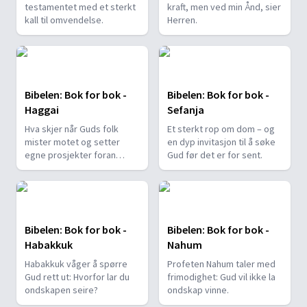
testamentet med et sterkt
kraft, men ved min Ånd, sier
kall til omvendelse.
Herren.
Bibelen: Bok for bok -
Bibelen: Bok for bok -
Haggai
Sefanja
Hva skjer når Guds folk
Et sterkt rop om dom – og
mister motet og setter
en dyp invitasjon til å søke
egne prosjekter foran
Gud før det er for sent.
Guds?
Bibelen: Bok for bok -
Bibelen: Bok for bok -
Habakkuk
Nahum
Habakkuk våger å spørre
Profeten Nahum taler med
Gud rett ut: Hvorfor lar du
frimodighet: Gud vil ikke la
ondskapen seire?
ondskap vinne.