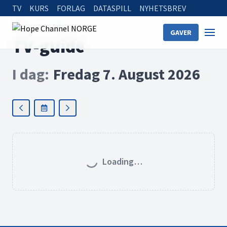
TV
KURS
FORLAG
DATASPILL
NYHETSBREV
Home
TV-guide
GAVER
TV-guide
I dag
:
Fredag 7. August 2026
Loading…