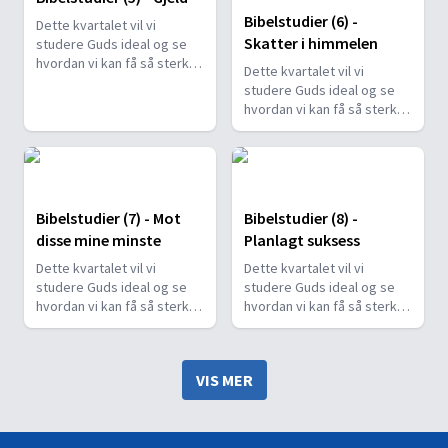
Bibelstudier (6) -
Dette kvartalet vil vi
Skatter i himmelen
studere Guds ideal og se
hvordan vi kan få så sterk
Dette kvartalet vil vi
en tro at vi også er trofaste
studere Guds ideal og se
mot ham når vi ikke kan
hvordan vi kan få så sterk
kjøpe eller selge (se Åp
en tro at vi også er trofaste
13,17).
mot ham når vi ikke kan
kjøpe eller selge (se Åp
13,17).
Bibelstudier (7) - Mot
Bibelstudier (8) -
disse mine minste
Planlagt suksess
Dette kvartalet vil vi
Dette kvartalet vil vi
studere Guds ideal og se
studere Guds ideal og se
hvordan vi kan få så sterk
hvordan vi kan få så sterk
en tro at vi også er trofaste
en tro at vi også er trofaste
mot ham når vi ikke kan
mot ham når vi ikke kan
kjøpe eller selge (se Åp
kjøpe eller selge (se Åp
VIS MER
13,17).
13,17).