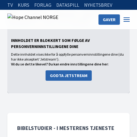
TV
KURS
FORLAG
DATASPILL
NYHETSBREV
Home
On Demand
Bibelstudier - I Mesterens tjeneste
GAVER
Bibelstudier (9) - Ta dere i vare for grådighet
INNHOLDET ER BLOKKERT SOM FØLGE AV
PERSONVERNINNSTILLINGENE DINE
Dette innholdet vises ikke for å oppfylle personverninnstillingene dine (du
har ikke akseptert 'Jetstream').
Vil du se dette likevel? Du kan endre innstillingene dine her:
GODTA JETSTREAM
BIBELSTUDIER - I MESTERENS TJENESTE