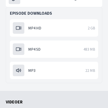
EPISODE DOWNLOADS
MP4 HD
2 GB
MP4 SD
483 MB
MP3
22 MB
VIDEOER