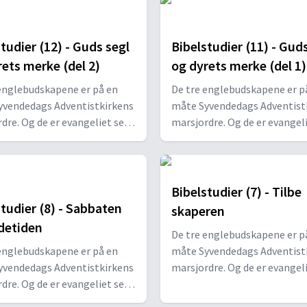
tudier (12) - Guds segl
Bibelstudier (11) - Gud
rets merke (del 2)
og dyrets merke (del 1)
englebudskapene er på en
De tre englebudskapene er p
yvendedags Adventistkirkens
måte Syvendedags Adventist
dre. Og de er evangeliet sett
marsjordre. Og de er evangel
 «sannheten for vår tid» (2
i lys av «sannheten for vår tid
2 KJV).
Pet 1,12 KJV).
Bibelstudier (7) - Tilbe
tudier (8) - Sabbaten
skaperen
detiden
De tre englebudskapene er p
englebudskapene er på en
måte Syvendedags Adventist
yvendedags Adventistkirkens
marsjordre. Og de er evangel
dre. Og de er evangeliet sett
i lys av «sannheten for vår tid
 «sannheten for vår tid» (2
Pet 1,12 KJV).