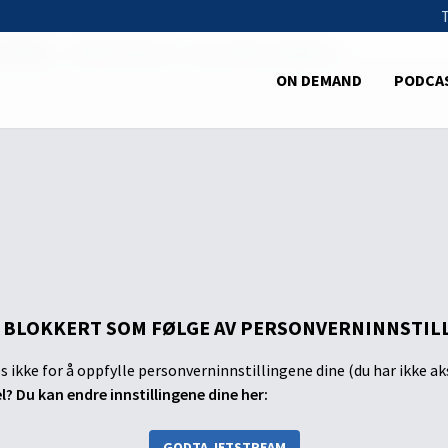
 budskap
Bibelstudier (3) - Det evige evangelium
ON DEMAND
PODCA
 BLOKKERT SOM FØLGE AV PERSONVERNINNSTIL
s ikke for å oppfylle personverninnstillingene dine (du har ikke ak
el? Du kan endre innstillingene dine her:
GODTA JETSTREAM