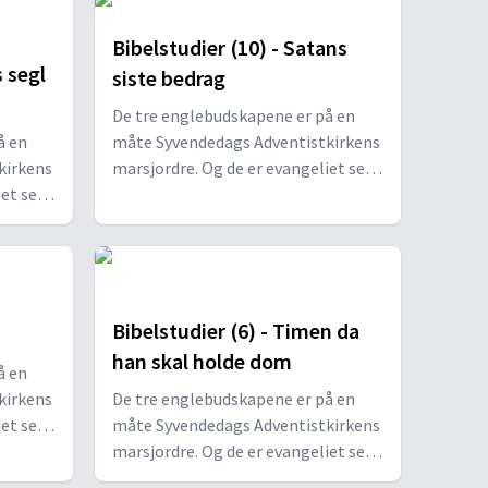
Bibelstudier (10) - Satans
s segl
siste bedrag
De tre englebudskapene er på en
å en
måte Syvendedags Adventistkirkens
kirkens
marsjordre. Og de er evangeliet sett
iet sett
i lys av «sannheten for vår tid» (2
» (2
Pet 1,12 KJV).
Bibelstudier (6) - Timen da
han skal holde dom
å en
kirkens
De tre englebudskapene er på en
iet sett
måte Syvendedags Adventistkirkens
» (2
marsjordre. Og de er evangeliet sett
i lys av «sannheten for vår tid» (2