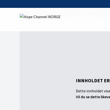
Home
On Demand
Bibelstudier - Tre kosmiske
INNHOLDET ER
Dette innholdet vise
Vil du se dette likev