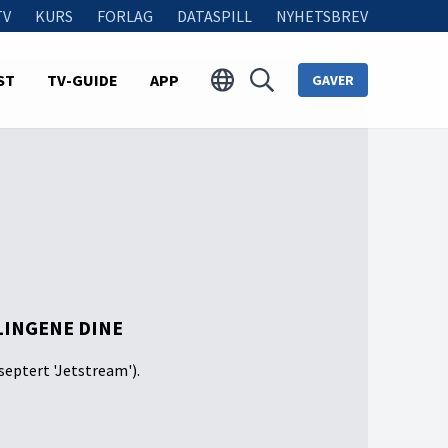
TV
KURS
FORLAG
DATASPILL
NYHETSBREV
ST
TV-GUIDE
APP
GAVER
LINGENE DINE
septert 'Jetstream').