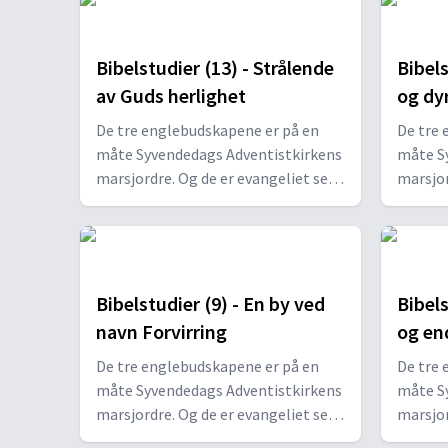
Bibelstudier (13) - Strålende
Bibels
av Guds herlighet
og dy
De tre englebudskapene er på en
De tre 
måte Syvendedags Adventistkirkens
måte S
marsjordre. Og de er evangeliet sett
marsjor
i lys av «sannheten for vår tid» (2
i lys av
Pet 1,12 KJV).
Pet 1,1
Bibelstudier (9) - En by ved
Bibels
navn Forvirring
og en
De tre englebudskapene er på en
De tre 
måte Syvendedags Adventistkirkens
måte S
marsjordre. Og de er evangeliet sett
marsjor
i lys av «sannheten for vår tid» (2
i lys av