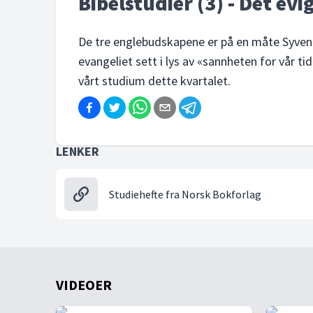
Bibelstudier (3) - Det ev
De tre englebudskapene er på en måte Syven
evangeliet sett i lys av «sannheten for vår t
vårt studium dette kvartalet.
LENKER
Studiehefte fra Norsk Bokforlag
VIDEOER