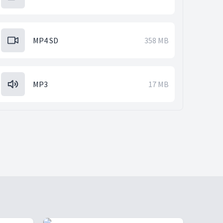
MP4 SD
358 MB
MP3
17 MB