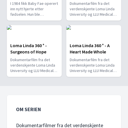
I 1984 fikk Baby Fae operert
Dokumentarfilm fra det
inn nytt hjerte etter
verdenskjente Loma Linda
fødselen. Hun ble
University og LLU Medical
verdensberømt. Senere er
Center. Loma Linda 360 ° har
hundrevis av barn med
vunnet flere Emmy Awards.
uhelbredelig hjertefeil
reddet. Det hele begynte
ved Loma Linda
Loma Linda 360 ° -
Loma Linda 360 ° - A
barnesykehus.
Surgeons of Hope
Heart Made Whole
Dokumentarfilm fra det
Dokumentarfilm fra det
verdenskjente Loma Linda
verdenskjente Loma Linda
University og LLU Medical
University og LLU Medical
Center. Loma Linda 360 ° har
Center. Loma Linda 360 ° har
vunnet flere Emmy Awards.
vunnet flere Emmy Awards.
OM SERIEN
Dokumentarfilmer fra det verdenskjente