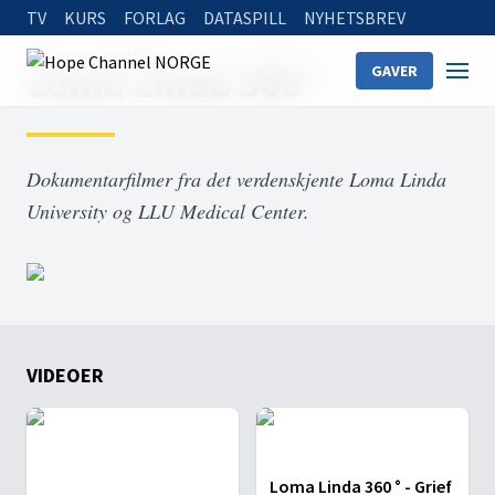
TV
KURS
FORLAG
DATASPILL
NYHETSBREV
Home
On Demand
Loma Linda 360 °
Loma Linda 360 °
GAVER
Dokumentarfilmer fra det verdenskjente Loma Linda
University og LLU Medical Center.
VIDEOER
Loma Linda 360 ° - Grief