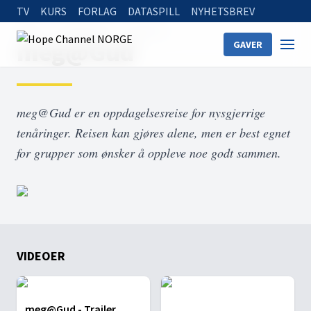
TV
KURS
FORLAG
DATASPILL
NYHETSBREV
Home
On Demand
meg@Gud
meg@Gud
GAVER
meg@Gud er en oppdagelsesreise for nysgjerrige
tenåringer. Reisen kan gjøres alene, men er best egnet
for grupper som ønsker å oppleve noe godt sammen.
VIDEOER
meg@Gud - Trailer