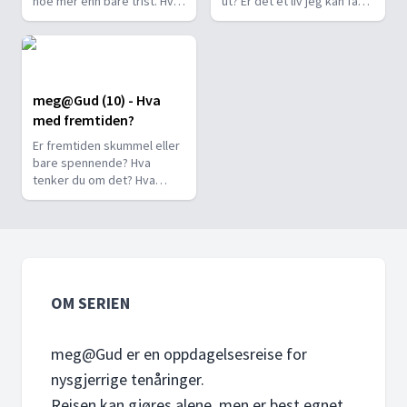
noe mer enn bare trist. Hva
ut? Er det et liv jeg kan få?
var poenget? Hvordan er
Vi reiser til Israel for å høre
det mulig at en manns død
hva Jesus sa om et rike
gir håp til universet? Og vi
verdt å satse på, og for å
spør David og Melissa:
oppleve Guds store
Hvorfor er dere kristne?
illustrasjon om hvordan vi
meg@Gud (10) - Hva
kan få et liv verdt å leve.
med fremtiden?
Er fremtiden skummel eller
bare spennende? Hva
tenker du om det? Hva
tenker Gud om fremtiden?
Vi gir deg et glimt av Guds
fremtidsbilde. Så fokuserer
vi på den delen av bildet
der Gud har plassert oss.
OM SERIEN
meg@Gud er en oppdagelsesreise for
nysgjerrige tenåringer.
Reisen kan gjøres alene, men er best egnet