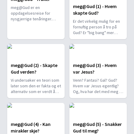
meg@Gud (1) - Hvem
meg@Gud er en
skapte Gud?
oppdagelsesreise for
nysgjerrige tenåringer.
Er det virkelig mulig for en
Reisen tar tak i livets
fornuftig person å tro på
grunnleggende spørsmål:
Gud? Er "big bang" mer
Hvem er jeg? Hvorfor er jeg
fornuftig? Vi undersøker ved
her? Hva er meningen? Hva
å stille spørsmålet, "hvem
med fremtiden? Hva kan jeg
skapte Gud?". Til slutt
gjøre?
introduserer vi "hypotesen"
om Gud og begynner å
meg@Gud (2) - Skapte
meg@Gud (3) - Hvem
teste den.
Gud verden?
var Jesus?
Vi undersøker en teori som
Venn? Fantasi? Gal? Gud?
later som den er fakta og et
Hvem var Jesus egentlig?
alternativ som er verdt å
Og, hva har det med meg å
fiske ut av søppla. Dette
gjøre? Vi ser nærmere på
gjør vi ved å undersøke
en mann som har påvirket
Guds påstand om at det var
vår verden mer enn noen
en begynnelse for både
andre. Hva sa Jesus om seg
universet og tiden.
selv, hvordan var hans
meg@Gud (4) - Kan
meg@Gud (5) - Snakker
karakter, og hva sa andre
mirakler skje?
Gud til meg?
om ham?