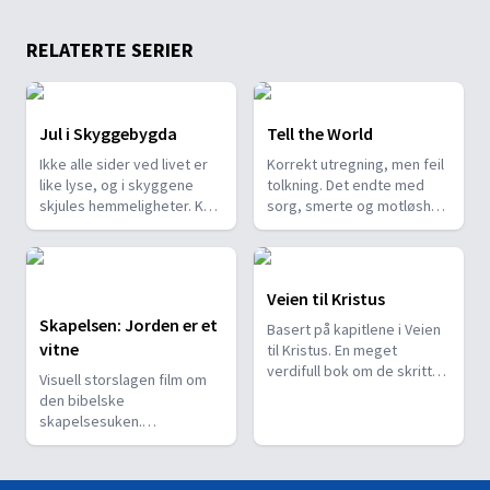
RELATERTE SERIER
Jul i Skyggebygda
Tell the World
Ikke alle sider ved livet er
Korrekt utregning, men feil
like lyse, og i skyggene
tolkning. Det endte med
skjules hemmeligheter. Kan
sorg, smerte og motløshet.
Aksel, Johanne og Ella
Slik begynner fortellingen
sammen gi lys og svar på
om Syvendedags
noe av mørket?
Adventistkirken.
Veien til Kristus
Skapelsen: Jorden er et
Basert på kapitlene i Veien
vitne
til Kristus. En meget
verdifull bok om de skritt
Visuell storslagen film om
som leder søkende
den bibelske
mennesker frem på veien til
skapelsesuken.
frihet, frelse og fred.
Filmprodusenten tar seerne
med fra begynnelsen før
Gud skapte lyset og helt