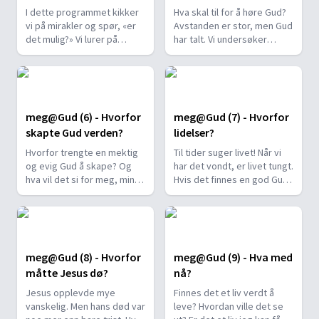
I dette programmet kikker
Hva skal til for å høre Gud?
vi på mirakler og spør, «er
Avstanden er stor, men Gud
det mulig?» Vi lurer på
har talt. Vi undersøker
hvordan vi kan tolke
hvordan han gjorde det
Bibelens mirakler. Skjer det
gjennom Jesus, profeter,
mirakler i dag? Og hva med
og en ung dame som heter
det største mirakel av alle -
Ellen White.
påstanden om at Jesus sto
meg@Gud (6) - Hvorfor
meg@Gud (7) - Hvorfor
opp fra de døde? Er det
skapte Gud verden?
lidelser?
mulig?
Hvorfor trengte en mektig
Til tider suger livet! Når vi
og evig Gud å skape? Og
har det vondt, er livet tungt.
hva vil det si for meg, mine
Hvis det finnes en god Gud,
venner og min familie? I
hvorfor tillater han det
dette programmet drar vi
onde? Dette programmet
hjem til David og Melissa,
vil ikke gjøre livet mindre
og snakker om essensen
vondt, men vi spør
og meningen med livet.
«hvorfor» og vi vil treffe en
meg@Gud (8) - Hvorfor
meg@Gud (9) - Hva med
Gud som gråter med oss.
måtte Jesus dø?
nå?
Jesus opplevde mye
Finnes det et liv verdt å
vanskelig. Men hans død var
leve? Hvordan ville det se