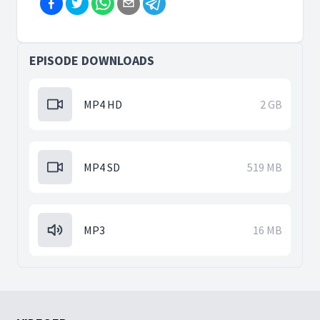
EPISODE DOWNLOADS
MP4 HD
2 GB
MP4 SD
519 MB
MP3
16 MB