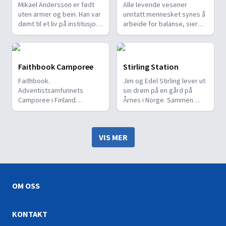
Mikael Andersson er født
Alle levende vesener
uten armer og bein. Han var
unntatt mennesket synes å
dømt til et liv på institusjon,
arbeide for balanse, sier
men lever i dag et aktivt liv,
Ivar Torp som har fått
har kone og fire barn, driver
kongens
eget firma, og inspirerer
fortjenestemedalje i sølv
andre til å håndtere sine
for sitt pionerarbeid med å
Faithbook Camporee
Stirling Station
egne fysiske og mentale
innføre organisk-biologisk
Faithbook.
Jim og Edel Stirling lever ut
utfordringer.
jordbruk som fag ved
Adventistsamfunnets
sin drøm på en gård på
norske landbruksskoler.
Camporee i Finland
Årnes i Norge. Sammen
sommeren 2010 samlet
driver de et
over 2000 elleville speidere
opplevelsessenter hvor
fra 20 land. To av speiderne,
barn i alle aldre kan utfolde
VIS MER
Jonas og Noah, guider oss
seg. Stirling Station er et
gjennom leirens mange
helt unikt sted. En smak av
aktiviteter og påfunn.
Australia, midt i Norge.
Kjempegøy, mente
leirdeltakerne.
OM OSS
KONTAKT