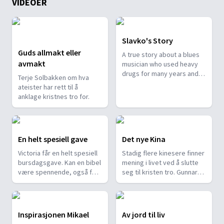
VIDEOER
Slavko's Story
Guds allmakt eller
A true story about a blues
avmakt
musician who used heavy
drugs for many years and
Terje Solbakken om hva
suddenly stopped using
ateister har rett til å
drugs by praying to Jesus
anklage kristnes tro for.
Christ and asking for help.
En helt spesiell gave
Det nye Kina
Victoria får en helt spesiell
Stadig flere kinesere finner
bursdagsgave. Kan en bibel
mening i livet ved å slutte
være spennende, også for
seg til kristen tro. Gunnar
barn, eller er det bare en
Jørgensen gir i
gammel bok som burde bli
programmet en rapport om
stående i hyllene?
møte med kristenledere.
Inspirasjonen Mikael
Av jord til liv