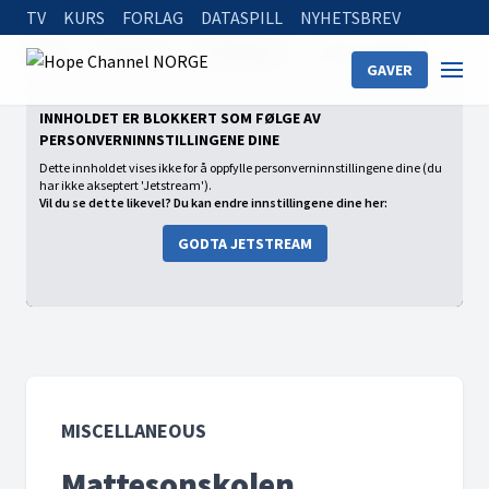
TV
KURS
FORLAG
DATASPILL
NYHETSBREV
Home
On Demand
Miscellaneous
Mattesonskolen
GAVER
INNHOLDET ER BLOKKERT SOM FØLGE AV
PERSONVERNINNSTILLINGENE DINE
Dette innholdet vises ikke for å oppfylle personverninnstillingene dine (du
har ikke akseptert 'Jetstream').
Vil du se dette likevel? Du kan endre innstillingene dine her:
GODTA JETSTREAM
MISCELLANEOUS
Mattesonskolen