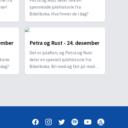
rie fra
Petra og Rust deler nok en
hør!
spennende julehistorie fra
Bibelboka. Hva finner de i dag?
sember
Petra og Rust - 24. desember
Det er julaften, og Petra og Rust
torie
deler en spesiell julehistorie fra
 dag?
Bibelboka. Bli med og feir jul med
dem!