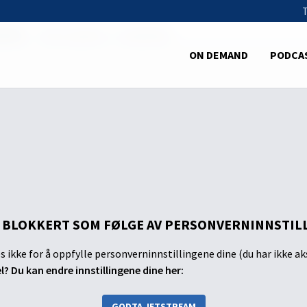
ender
Petra og Rust - 5. desember
ON DEMAND
PODCA
 BLOKKERT SOM FØLGE AV PERSONVERNINNSTIL
s ikke for å oppfylle personverninnstillingene dine (du har ikke ak
el? Du kan endre innstillingene dine her:
GODTA JETSTREAM