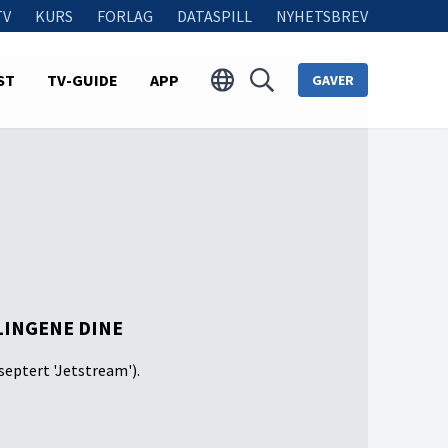
TV
KURS
FORLAG
DATASPILL
NYHETSBREV
ST
TV-GUIDE
APP
GAVER
LINGENE DINE
septert 'Jetstream').