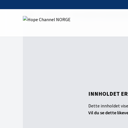
Home
On Demand
Petra og Rusts desemberkal
INNHOLDET ER
Dette innholdet vise
Vil du se dette likev