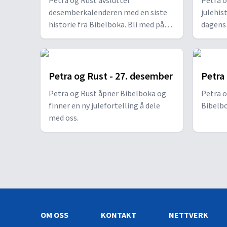
Petra og Rust avslutter
Petra o
desemberkalenderen med en siste
julehis
historie fra Bibelboka. Bli med på
dagens
årets siste episode!
Petra og Rust - 27. desember
Petra
Petra og Rust åpner Bibelboka og
Petra o
finner en ny julefortelling å dele
Bibelbo
med oss.
OM OSS
KONTAKT
NETTVERK