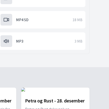
MP4 SD
18 MB
MP3
3 MB
sember
Petra og Rust - 28. desember