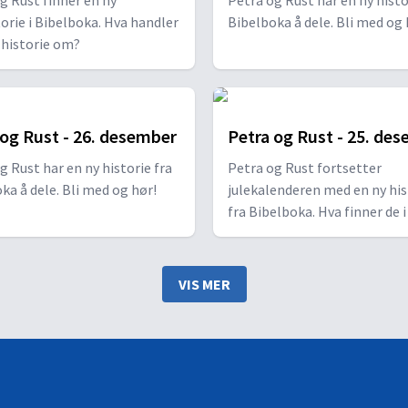
g Rust finner en ny
Petra og Rust har en ny histo
torie i Bibelboka. Hva handler
Bibelboka å dele. Bli med og 
 historie om?
 og Rust - 26. desember
Petra og Rust - 25. de
g Rust har en ny historie fra
Petra og Rust fortsetter
ka å dele. Bli med og hør!
julekalenderen med en ny his
fra Bibelboka. Hva finner de i
VIS MER