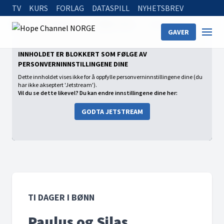
TV
KURS
FORLAG
DATASPILL
NYHETSBREV
Home
On Demand
Ti dager i bønn
Paulus og Silas
GAVER
INNHOLDET ER BLOKKERT SOM FØLGE AV
PERSONVERNINNSTILLINGENE DINE
Dette innholdet vises ikke for å oppfylle personverninnstillingene dine (du
har ikke akseptert 'Jetstream').
Vil du se dette likevel? Du kan endre innstillingene dine her:
GODTA JETSTREAM
TI DAGER I BØNN
Paulus og Silas