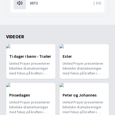
MP3
1 MB
VIDEOER
Ti dager i bønn - Trailer
Ester
United Prayer presenterer
United Prayer presenterer
bibelske dramatiseringer
bibelske dramatiseringer
med fokus på kraften i
med fokus på kraften i
felles bønn.
felles bønn.
Filmatiseringene
Filmatiseringene
oppmuntrer troende til
oppmuntrer troende til
ydmyk og inderlig bønn,
ydmyk og inderlig bønn,
Pinsedagen
Peter og Johannes
som i Apostlenes
som i Apostlenes
United Prayer presenterer
United Prayer presenterer
gjerninger, slik at Den
gjerninger, slik at Den
bibelske dramatiseringer
bibelske dramatiseringer
Hellige Ånds kraft kan bli
Hellige Ånds kraft kan bli
med fokus på kraften i
med fokus på kraften i
utøst og hindringer fjernes,
utøst og hindringer fjernes,