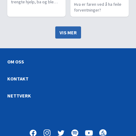
trengte hjelp, ba og ble
Hva er faren ved å ha feile
hørt : )
forventninger?
VIS MER
OM OSS
KONTAKT
NETTVERK