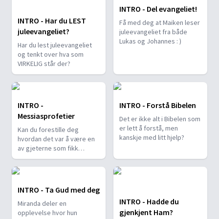
opplevde det hele.
INTRO - Del evangeliet!
INTRO - Har du LEST
Få med deg at Maiken leser
juleevangeliet?
juleevangeliet fra både
Lukas og Johannes : )
Har du lest juleevangeliet
og tenkt over hva som
VIRKELIG står der?
INTRO -
INTRO - Forstå Bibelen
Messiasprofetier
Det er ikke alt i Bibelen som
er lett å forstå, men
Kan du forestille deg
kanskje med litt hjelp?
hvordan det var å være en
av gjeterne som fikk
beskjed fra engelen om at
en redningsmann var født?
INTRO - Ta Gud med deg
INTRO - Hadde du
Miranda deler en
gjenkjent Ham?
opplevelse hvor hun