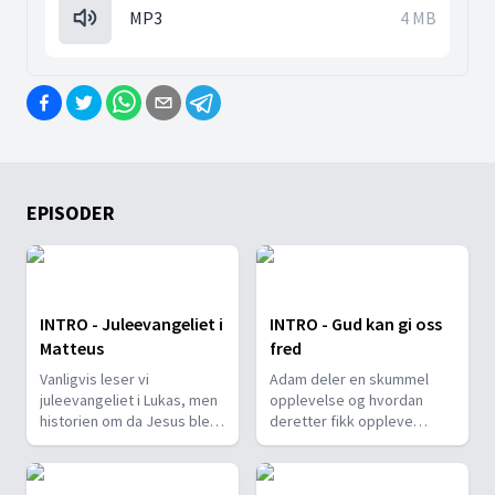
MP3
4 MB
EPISODER
INTRO - Juleevangeliet i
INTRO - Gud kan gi oss
Matteus
fred
Vanligvis leser vi
Adam deler en skummel
juleevangeliet i Lukas, men
opplevelse og hvordan
historien om da Jesus ble
deretter fikk oppleve
født er også beskrevet i
følelsen av trygghet.
Matteus. Vanja forteller litt
om hvordan Josef