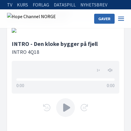
TV
KURS
FORLAG
DATASPILL
NYHETSBREV
Home
Podcasts
INTRO 4Q18
GAVER
INTRO - Den kloke bygger på fjell
INTRO - Den kloke bygger på fjell
INTRO 4Q18
1
×
0:00
0:00
15
30