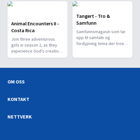
med fra begynnelsen før
Gud skapte lyset og helt
frem til Moses, forfatteren
Tangert - Tro &
av skapelsesberetningen,
Samfunn
Animal Encounters II -
som sammen med sin sønn
Costa Rica
tilber Gud på den syvende
Samfunnsmagasin som tar
dag i uken, sabbaten.
opp til samtale og
Join three adventurous
fordypning tema der troen
girls in season 2, as they
berører samfunnsspørsmål.
experience God’s creation
first-hand and meet people
who help rescue, nurture
and preserve animals.
OM OSS
KONTAKT
NETTVERK