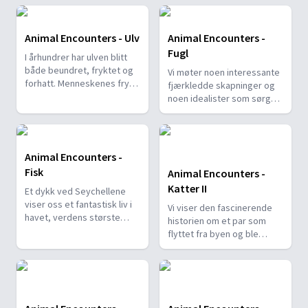
Animal Encounters - Ulv
Animal Encounters -
Fugl
I århundrer har ulven blitt
både beundret, fryktet og
Vi møter noen interessante
forhatt. Menneskenes frykt
fjærkledde skapninger og
for ulv er den største
noen idealister som sørger
trusselen mot de stolte
for å holde liv i fugler som
dyrene.
ville omkommet uten hjelp.
Animal Encounters -
Fisk
Animal Encounters -
Katter II
Et dykk ved Seychellene
viser oss et fantastisk liv i
Vi viser den fascinerende
havet, verdens største
historien om et par som
habitat, og det minst
flyttet fra byen og ble
utforskede av alle klodens
engasjert i å bevare ville
områder.
dyr, særlig de største
kattene i Afrika.