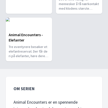
å komme ansikt til ansikt
mennesker å få nærkontakt
med haiene og finne ut
med klodens største
sannheten om dem.
kattedyr. I dette
programmet kommer våre
tre uredde eventyrere tett
på noen av verdens
farligste jegere.
Animal Encounters -
Elefanter
Tre eventyrere besøker et
elefantreservat. Der får de
ri på elefanter, høre deres
historie og mate en
elefantunge.
OM SERIEN
Animal Encounters er en spennende