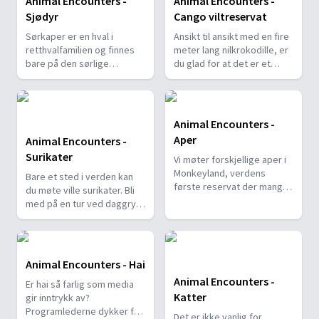
Animal Encounters -
Animal Encounters -
Sjødyr
Cango viltreservat
Sørkaper er en hval i
Ansikt til ansikt med en fire
retthvalfamilien og finnes
meter lang nilkrokodille, er
bare på den sørlige
du glad for at det er et
halvkule. Bli kjent med disse
gitter mellom dere. Noen
majestetiske dyrene.
gleder seg også over
Dessuten lurer vi på
nærkontakt med en
hvordan ålen finner veien
pytonslange.
Animal Encounters -
tilbake fra havet til den lille
Aper
Animal Encounters -
dammen der den ble født.
Surikater
Vi møter forskjellige aper i
Monkeyland, verdens
Bare et sted i verden kan
første reservat der mange
du møte ville surikater. Bli
arter primater får gå fritt.
med på en tur ved daggry
for å bli kjent med disse
dyrene.
Animal Encounters - Hai
Animal Encounters -
Er hai så farlig som media
Katter
gir inntrykk av?
Programlederne dykker for
Det er ikke vanlig for