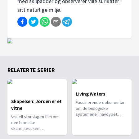
med skilpadder og observerer ville surikater i
sitt naturlige miljø.
RELATERTE SERIER
Living Waters
Skapelsen: Jorden er et
Fascinerende dokumentar
vitne
om de biologiske
systemene i havdypet.
Visuell storslagen film om
Ekstraordinær filmteknikk
den bibelske
og dataanimasjon.
skapelsesuken.
Filmprodusenten tar seerne