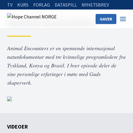
TV
KURS
FORLAG
DATASPILL
NYHETSBREV
Home
On Demand
Animal Encounters
Animal Encounters
GAVER
Animal Encounters er en spennende internasjonal
naturdokumentar med tre kvinnelige programledere fra
Tyskland, Kenya og Brasil. I hver episode deler de
sine personlige erfaringer i møte med Guds
skaperverk.
VIDEOER