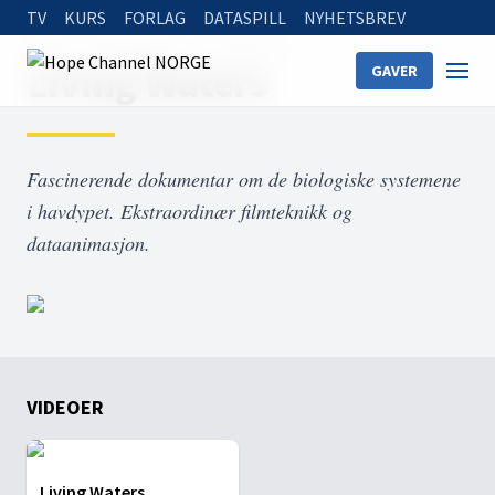
TV
KURS
FORLAG
DATASPILL
NYHETSBREV
Home
On Demand
Living Waters
Living Waters
GAVER
Fascinerende dokumentar om de biologiske systemene
i havdypet. Ekstraordinær filmteknikk og
dataanimasjon.
VIDEOER
Living Waters