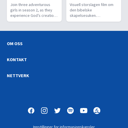
Join three adventurous
Visuell storslagen film om
girls in season 2, as they
den bibelske
experience God’s creation
skapelsesuken.
first-hand and meet people
Filmprodusenten tar seerne
who help rescue, nurture
med fra begynnelsen før
and preserve animals.
Gud skapte lyset og helt
frem til Moses, forfatteren
av skapelsesberetningen,
OM OSS
som sammen med sin sønn
tilber Gud på den syvende
dag i uken, sabbaten.
KONTAKT
NETTVERK
Innstillinger for informasjonskapsler