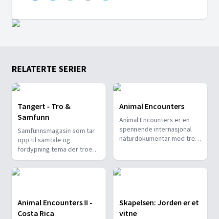
RELATERTE SERIER
Tangert - Tro &
Animal Encounters
Samfunn
Animal Encounters er en
spennende internasjonal
Samfunnsmagasin som tar
naturdokumentar med tre
opp til samtale og
kvinnelige programledere
fordypning tema der troen
fra Tyskland, Kenya og
berører samfunnsspørsmål.
Brasil. I hver episode deler
de sine personlige
erfaringer i møte med Guds
skaperverk.
Animal Encounters II -
Skapelsen: Jorden er et
Costa Rica
vitne