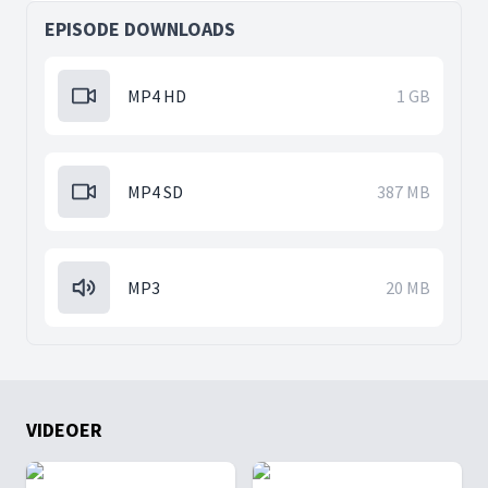
EPISODE DOWNLOADS
MP4 HD
1 GB
MP4 SD
387 MB
MP3
20 MB
VIDEOER