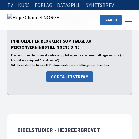
TV
KURS
FORLAG
DATASPILL
NYHETSBREV
Home
On Demand
Bibelstudier - Hebreerbrevet
GAVER
Bibelstudier (12) - Motta et urokkelig rike
INNHOLDET ER BLOKKERT SOM FØLGE AV
PERSONVERNINNSTILLINGENE DINE
Dette innholdet vises ikke for å oppfylle personverninnstillingene dine (du
har ikke akseptert 'Jetstream').
Vil du se dette likevel? Du kan endre innstillingene dine her:
GODTA JETSTREAM
BIBELSTUDIER - HEBREERBREVET