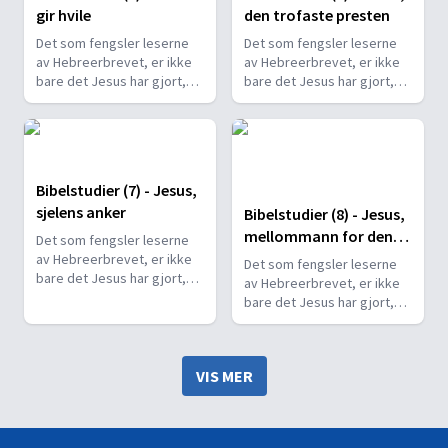
gir hvile
den trofaste presten
Det som fengsler leserne
Det som fengsler leserne
av Hebreerbrevet, er ikke
av Hebreerbrevet, er ikke
bare det Jesus har gjort,
bare det Jesus har gjort,
men hvem han er.
men hvem han er.
Bibelstudier (7) - Jesus,
sjelens anker
Bibelstudier (8) - Jesus,
mellommann for den
Det som fengsler leserne
nye pakt
av Hebreerbrevet, er ikke
Det som fengsler leserne
bare det Jesus har gjort,
av Hebreerbrevet, er ikke
men hvem han er.
bare det Jesus har gjort,
men hvem han er.
VIS MER