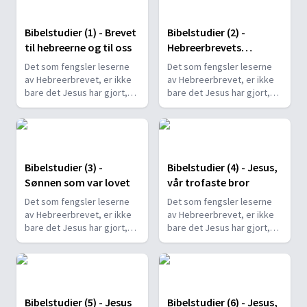
Bibelstudier (1) - Brevet
Bibelstudier (2) -
til hebreerne og til oss
Hebreerbrevets
budskap
Det som fengsler leserne
Det som fengsler leserne
av Hebreerbrevet, er ikke
av Hebreerbrevet, er ikke
bare det Jesus har gjort,
bare det Jesus har gjort,
men hvem han er.
men hvem han er.
Bibelstudier (3) -
Bibelstudier (4) - Jesus,
Sønnen som var lovet
vår trofaste bror
Det som fengsler leserne
Det som fengsler leserne
av Hebreerbrevet, er ikke
av Hebreerbrevet, er ikke
bare det Jesus har gjort,
bare det Jesus har gjort,
men hvem han er.
men hvem han er.
Bibelstudier (5) - Jesus
Bibelstudier (6) - Jesus,