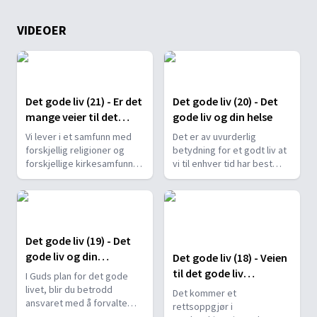
VIDEOER
Det gode liv (21) - Er det
Det gode liv (20) - Det
mange veier til det
gode liv og din helse
gode liv?
Vi lever i et samfunn med
Det er av uvurderlig
forskjellig religioner og
betydning for et godt liv at
forskjellige kirkesamfunn,
vi til enhver tid har best
med veldig forskjellige
mulig helse. Han som har
oppfatninger om Bibelen. I
skapt oss, har de beste
dette mylderet av
forutsetningene for å gi råd
menigheter trenger vi
som bidrar til god helse.
guddommelig veiledning
Det gode liv (19) - Det
for å finne fram.
gode liv og din
Det gode liv (18) - Veien
økonomi
til det gode liv
I Guds plan for det gode
symbolisert (del 2)
livet, blir du betrodd
Det kommer et
ansvaret med å forvalte
rettsoppgjør i
store verdier for Gud, og