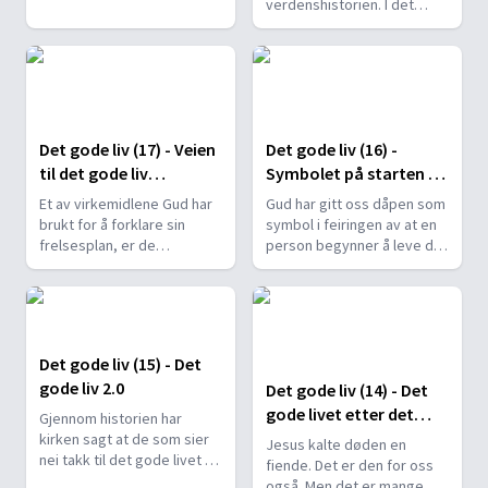
verdenshistorien. I det
det gjelder ikke bare
oppgjøret spiller Jesus en
penger. Gud som eier av alt
avgjørende rolle. Hans
har gitt oss gode råd og
målsetting er å frelse og
retningslinjer for hvordan vi
frifinne: «Jeg er ikke
skal forvalte.
kommet for å dømme
verden, men for å frelse
Det gode liv (17) - Veien
Det gode liv (16) -
verden».
til det gode liv
Symbolet på starten av
symbolisert (del 1)
det gode liv
Et av virkemidlene Gud har
Gud har gitt oss dåpen som
brukt for å forklare sin
symbol i feiringen av at en
frelsesplan, er de
person begynner å leve det
symbolske tingene og
gode livet med ham. Dåpen
handlingene i helligdommen
er en mektig
som Gud ba israelittene
symbolhandling.
lage. Symbolikken har
viktige lærdommer for oss
Det gode liv (15) - Det
også i dag.
gode liv 2.0
Det gode liv (14) - Det
gode livet etter det
Gjennom historien har
gode livet
kirken sagt at de som sier
Jesus kalte døden en
nei takk til det gode livet vil
fiende. Det er den for oss
bli kastet i helvete og pint i
også. Men det er mange