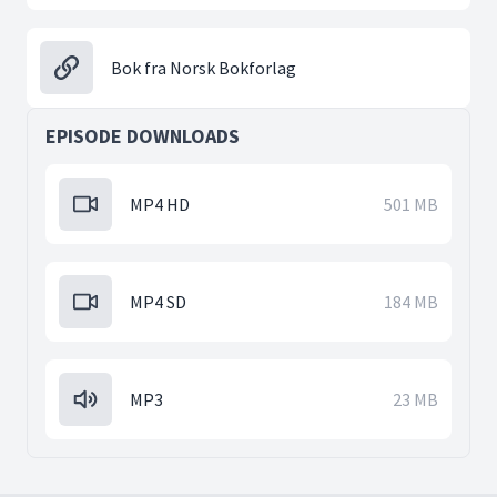
Bok fra Norsk Bokforlag
EPISODE DOWNLOADS
MP4 HD
501 MB
MP4 SD
184 MB
MP3
23 MB