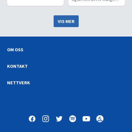
all evighet. Er virkelig Gud
forestillinger om døden
så grusom. Er det slik
som ikke har rot i
Bibelen omtaler Gud og
virkeligheten. Jesus er
fortapelsen?
VIS MER
Herre over både liv og død.
Hans ord gir oss bedre
kunnskap om døden.
OM OSS
KONTAKT
NETTVERK