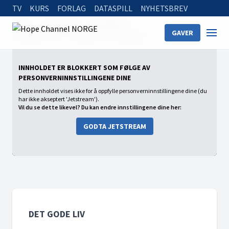
TV
KURS
FORLAG
DATASPILL
NYHETSBREV
Home
On Demand
Det gode liv
GAVER
Det gode liv (2) - Trusselen mot det gode liv
INNHOLDET ER BLOKKERT SOM FØLGE AV
PERSONVERNINNSTILLINGENE DINE
Dette innholdet vises ikke for å oppfylle personverninnstillingene dine (du
har ikke akseptert 'Jetstream').
Vil du se dette likevel? Du kan endre innstillingene dine her:
GODTA JETSTREAM
DET GODE LIV