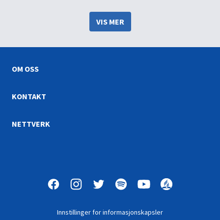
så grusom. Er det slik
som ikke har rot i
Bibelen omtaler Gud og
virkeligheten. Jesus er
fortapelsen?
VIS MER
Herre over både liv og død.
Hans ord gir oss bedre
kunnskap om døden.
OM OSS
KONTAKT
NETTVERK
Innstillinger for informasjonskapsler