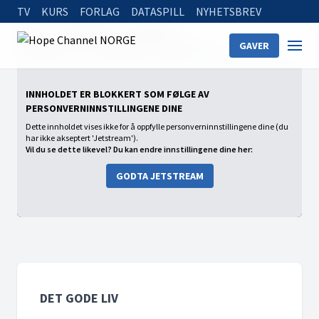
TV
KURS
FORLAG
DATASPILL
NYHETSBREV
Home
On Demand
Det gode liv
GAVER
Det gode liv (7) - Nedtelling til det gode liv 2.0
INNHOLDET ER BLOKKERT SOM FØLGE AV
PERSONVERNINNSTILLINGENE DINE
Dette innholdet vises ikke for å oppfylle personverninnstillingene dine (du
har ikke akseptert 'Jetstream').
Vil du se dette likevel? Du kan endre innstillingene dine her:
GODTA JETSTREAM
DET GODE LIV