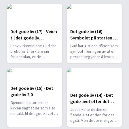
penger. Gud som eier av alt
avgjørende rolle. Hans
har gitt oss gode råd og
målsetting er å frelse og
retningslinjer for hvordan vi
frifinne: «Jeg er ikke
skal forvalte.
kommet for å dømme
verden, men for å frelse
Det gode liv (17) - Veien
Det gode liv (16) -
verden».
til det gode liv
Symbolet på starten av
symbolisert (del 1)
det gode liv
Et av virkemidlene Gud har
Gud har gitt oss dåpen som
brukt for å forklare sin
symbol i feiringen av at en
frelsesplan, er de
person begynner å leve det
symbolske tingene og
gode livet med ham. Dåpen
handlingene i helligdommen
er en mektig
som Gud ba israelittene
symbolhandling.
lage. Symbolikken har
viktige lærdommer for oss
Det gode liv (15) - Det
også i dag.
gode liv 2.0
Det gode liv (14) - Det
gode livet etter det
Gjennom historien har
gode livet
kirken sagt at de som sier
Jesus kalte døden en
nei takk til det gode livet vil
fiende. Det er den for oss
bli kastet i helvete og pint i
også. Men det er mange
all evighet. Er virkelig Gud
forestillinger om døden