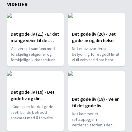
VIDEOER
Det gode liv (21) - Er det
Det gode liv (20) - Det
mange veier til det
gode liv og din helse
gode liv?
Vi lever i et samfunn med
Det er av uvurderlig
forskjellig religioner og
betydning for et godt liv at
forskjellige kirkesamfunn,
vi til enhver tid har best
med veldig forskjellige
mulig helse. Han som har
oppfatninger om Bibelen. I
skapt oss, har de beste
dette mylderet av
forutsetningene for å gi råd
menigheter trenger vi
som bidrar til god helse.
guddommelig veiledning
Det gode liv (19) - Det
for å finne fram.
gode liv og din
Det gode liv (18) - Veien
økonomi
til det gode liv
I Guds plan for det gode
symbolisert (del 2)
livet, blir du betrodd
Det kommer et
ansvaret med å forvalte
rettsoppgjør i
store verdier for Gud, og
verdenshistorien. I det
det gjelder ikke bare
oppgjøret spiller Jesus en