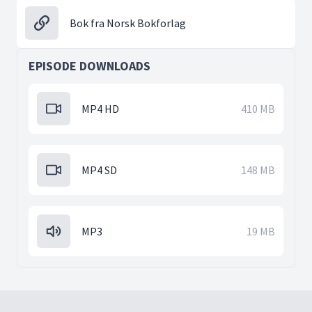
Bok fra Norsk Bokforlag
EPISODE DOWNLOADS
MP4 HD
410 MB
MP4 SD
148 MB
MP3
19 MB