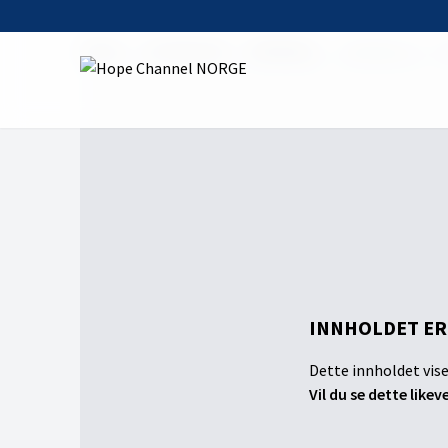
Home
On Demand
HelseExpo
HelseExpo 8 - Ti
INNHOLDET ER
Dette innholdet vise
Vil du se dette likev