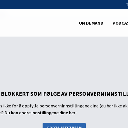
llit
ON DEMAND
PODCA
 BLOKKERT SOM FØLGE AV PERSONVERNINNSTIL
s ikke for å oppfylle personverninnstillingene dine (du har ikke ak
el? Du kan endre innstillingene dine her:
GODTA JETSTREAM