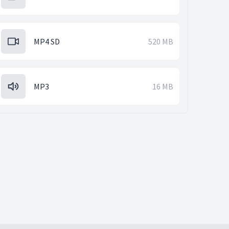
MP4 SD
520 MB
MP3
16 MB