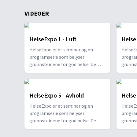
VIDEOER
HelseExpo 1 - Luft
Helse
HelseExpo er et seminar og en
HelseEx
programserie som belyser
progra
grunnsteinene for god helse. De
grunnst
åtte helsenøklene gjør det enkelt å
åtte he
forstå hva som skal til for å ta vare
forstå 
på helsa. Hvert program tar for seg
på hels
hver sin nøkkel: Frisk luft, mosjon,
hver si
HelseExpo 5 - Avhold
Helse
sunn kost, friskt vann, måtehold og
sunn ko
HelseExpo er et seminar og en
HelseEx
avhold, passe sollys, tro og tillit,
avhold, 
programserie som belyser
progra
samt nok hvile.
samt no
grunnsteinene for god helse. De
grunnst
åtte helsenøklene gjør det enkelt å
åtte he
forstå hva som skal til for å ta vare
forstå 