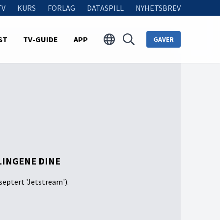
TV
KURS
FORLAG
DATASPILL
NYHETSBREV
ST
TV-GUIDE
APP
GAVER
LINGENE DINE
septert 'Jetstream').