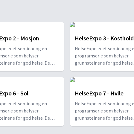
Expo 2 - Mosjon
HelseExpo 3 - Kosthold
po er et seminar og en
HelseExpo er et seminar og 
mserie som belyser
programserie som belyser
einene for god helse. De
grunnsteinene for god helse.
lsenøklene gjør det enkelt å
åtte helsenøklene gjør det e
hva som skal til for å ta vare
forstå hva som skal til for å 
a. Hvert program tar for seg
på helsa. Hvert program tar 
n nøkkel: Frisk luft, mosjon,
hver sin nøkkel: Frisk luft, m
Expo 6 - Sol
HelseExpo 7 - Hvile
st, friskt vann, måtehold og
sunn kost, friskt vann, måte
po er et seminar og en
HelseExpo er et seminar og 
passe sollys, tro og tillit,
avhold, passe sollys, tro og ti
mserie som belyser
programserie som belyser
k hvile.
samt nok hvile.
einene for god helse. De
grunnsteinene for god helse.
lsenøklene gjør det enkelt å
åtte helsenøklene gjør det e
hva som skal til for å ta vare
forstå hva som skal til for å 