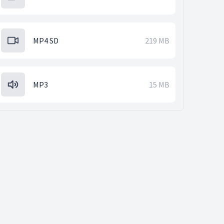
MP4 SD
219 MB
MP3
15 MB