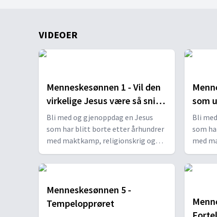
VIDEOER
Menneskesønnen 1 - Vil den
Menne
virkelige Jesus være så snill å
som u
reise seg
Bli med og gjenoppdag en Jesus
Bli me
som har blitt borte etter århundrer
som har
med maktkamp, religionskrig og
med ma
protestbevegelser. Vi inviterer deg
protest
med inn i den verden der Jesus
med inn
vokste opp og levde, for å høre
vokste 
ordene hans en gang til.
ordene 
Menneskesønnen 5 -
Menne
Tempelopprøret
Forte