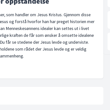
r oppstandelse
er, som handler om Jesus Kristus. Gjennom disse
sus og forstå hvorfor han har preget historien mer
an Menneskesønnens idealer kan settes ut i livet
urlige kraften de får som ønsker å omsette idealene
. Du får se stedene der Jesus levde og underviste.
orholdene som rådet der Jesus levde og er veldig
te sammenheng.