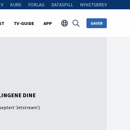
TV
KURS
FORLAG
DATASPILL
NYHETSBREV
ST
TV-GUIDE
APP
GAVER
LINGENE DINE
septert 'Jetstream').