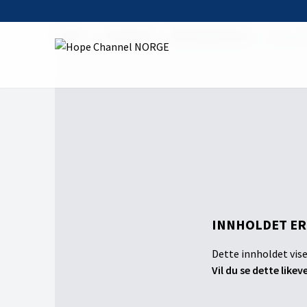
Home
On Demand
Menneskesønnen
Mennesk
INNHOLDET ER
Dette innholdet vise
Vil du se dette likev