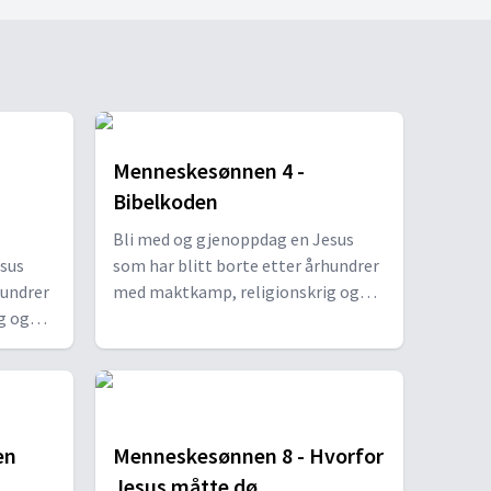
Menneskesønnen 4 -
Bibelkoden
Bli med og gjenoppdag en Jesus
sus
som har blitt borte etter århundrer
hundrer
med maktkamp, religionskrig og
g og
protestbevegelser. Vi inviterer deg
er deg
med inn i den verden der Jesus
us
vokste opp og levde, for å høre
re
ordene hans en gang til.
en
Menneskesønnen 8 - Hvorfor
Jesus måtte dø