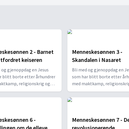
skesønnen 2 - Barnet
Menneskesønnen 3 -
tfordret keiseren
Skandalen i Nasaret
d og gjenoppdag en Jesus
Bli med og gjenoppdag en Je
 blitt borte etter århundrer
som har blitt borte etter år
ktkamp, religionskrig og
med maktkamp, religionskri
bevegelser. Vi inviterer deg
protestbevegelser. Vi inviter
 i den verden der Jesus
med inn i den verden der Jes
opp og levde, for å høre
vokste opp og levde, for å hø
hans en gang til.
ordene hans en gang til.
skesønnen 6 -
Menneskesønnen 7 - D
llingen om de elleve
revolusjonerende