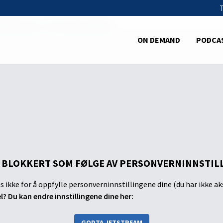
esønnen 10 - Stor oppstandelse
ON DEMAND
PODCA
 BLOKKERT SOM FØLGE AV PERSONVERNINNSTIL
s ikke for å oppfylle personverninnstillingene dine (du har ikke ak
el? Du kan endre innstillingene dine her:
GODTA JETSTREAM