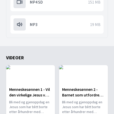
MP4 SD
151 MB
MP3
19 MB
VIDEOER
Menneskesønnen 1 - Vil
Menneskesønnen 2 -
den virkelige Jesus være
Barnet som utfordret
så snill å reise seg
keiseren
Bli med og gjenoppdag en
Bli med og gjenoppdag en
Jesus som har blitt borte
Jesus som har blitt borte
etter århundrer med
etter århundrer med