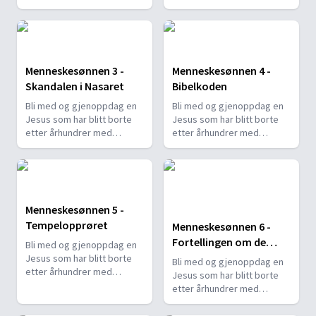
maktkamp, religionskrig og
maktkamp, religionskrig og
protestbevegelser. Vi
protestbevegelser. Vi
inviterer deg med inn i den
inviterer deg med inn i den
verden der Jesus vokste
verden der Jesus vokste
opp og levde, for å høre
opp og levde, for å høre
Menneskesønnen 3 -
Menneskesønnen 4 -
ordene hans en gang til.
ordene hans en gang til.
Skandalen i Nasaret
Bibelkoden
Bli med og gjenoppdag en
Bli med og gjenoppdag en
Jesus som har blitt borte
Jesus som har blitt borte
etter århundrer med
etter århundrer med
maktkamp, religionskrig og
maktkamp, religionskrig og
protestbevegelser. Vi
protestbevegelser. Vi
inviterer deg med inn i den
inviterer deg med inn i den
verden der Jesus vokste
verden der Jesus vokste
opp og levde, for å høre
opp og levde, for å høre
Menneskesønnen 5 -
ordene hans en gang til.
ordene hans en gang til.
Tempelopprøret
Menneskesønnen 6 -
Fortellingen om de
Bli med og gjenoppdag en
elleve skandalene
Jesus som har blitt borte
Bli med og gjenoppdag en
etter århundrer med
Jesus som har blitt borte
maktkamp, religionskrig og
etter århundrer med
protestbevegelser. Vi
maktkamp, religionskrig og
inviterer deg med inn i den
protestbevegelser. Vi