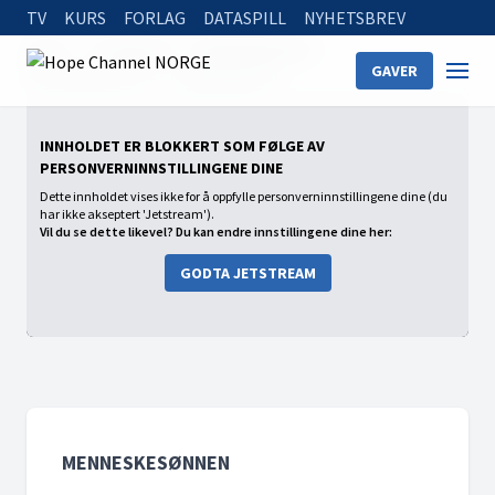
TV
KURS
FORLAG
DATASPILL
NYHETSBREV
Home
On Demand
Menneskesønnen
GAVER
Menneskesønnen 5 - Tempelopprøret
INNHOLDET ER BLOKKERT SOM FØLGE AV
PERSONVERNINNSTILLINGENE DINE
Dette innholdet vises ikke for å oppfylle personverninnstillingene dine (du
har ikke akseptert 'Jetstream').
Vil du se dette likevel? Du kan endre innstillingene dine her:
GODTA JETSTREAM
MENNESKESØNNEN