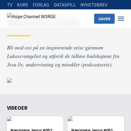
TV
KURS
FORLAG
DATASPILL
NYHETSBREV
Home
On Demand
Nærmere Jesus
Nærmere Jesus
GAVER
Bli med oss på en inspirerende reise gjennom
Lukasevangeliet og utforsk de tidløse budskapene fra
Jesu liv, undervisning og mirakler (podcastserie).
VIDEOER
Nærmere Jesus #052
Nærmere Jesus #051