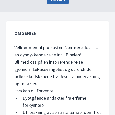
tilstedeværelse i våre egne
våre liv og fellesskap med
liv og fellesskap.
Ham.
OM SERIEN
Velkommen til podcasten Nærmere Jesus –
en dypdykkende reise inn i Bibelen!
Bli med oss på en inspirerende reise
gjennom Lukasevangeliet og utforsk de
tidløse budskapene fra Jesu liv, undervisning
og mirakler.
Hva kan du forvente:
Dyptgående andakter fra erfarne
forkynnere.
Utforskning av sentrale temaer som tro,