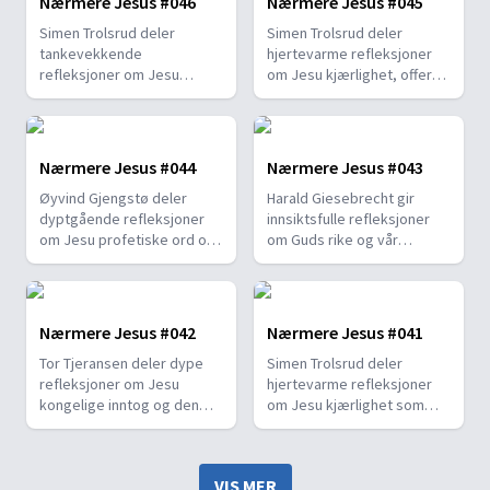
Nærmere Jesus #046
Nærmere Jesus #045
leve i sannhet og tro, selv i
historien gir håp og viser
Simen Trolsrud deler
Simen Trolsrud deler
vanskelige tider.
oss Guds nåde, tilgivelse
tankevekkende
hjertevarme refleksjoner
og helbredelse.
refleksjoner om Jesu
om Jesu kjærlighet, offer
lidelse, bønn og
og nåde i dette avgjørende
fullkommen underkastelse i
øyeblikket. Utforsk med
Guds vilje. Utforsk med oss
oss betydningen av
hvordan Getsemane-
nattverden og hvordan den
Nærmere Jesus #044
Nærmere Jesus #043
episoden gir oss innsikt i
minner oss om Guds
Øyvind Gjengstø deler
Harald Giesebrecht gir
Jesu menneskelighet og
uendelige kjærlighet og
dyptgående refleksjoner
innsiktsfulle refleksjoner
guddommelighet.
forsoning.
om Jesu profetiske ord og
om Guds rike og vår
utfordrer oss til å være
respons på Guds kall.
våkne og forberedt på Hans
Utforsk med oss hvordan vi
gjenkomst. Utforsk med
kan forstå betydningen av å
oss hvordan vi kan leve
forvalte Guds gaver og
Nærmere Jesus #042
Nærmere Jesus #041
trofast i lyset av den
anerkjenne Jesus som
Tor Tjeransen deler dype
Simen Trolsrud deler
kommende herligheten.
Herre.
refleksjoner om Jesu
hjertevarme refleksjoner
kongelige inntog og den
om Jesu kjærlighet som
åndelige betydningen av
søker og frelser selv de
Hans ankomst til Jerusalem.
mest forkomne. Utforsk
Utforsk med oss hvordan vi
med oss hvordan vi kan la
VIS MER
kan forstå Jesu
Guds kjærlighet forvandle