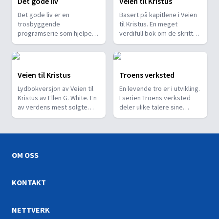
Det gode liv
Veien til Kristus
Det gode liv er en
Basert på kapitlene i Veien
trosbyggende
til Kristus. En meget
programserie som hjelper
verdifull bok om de skritt
TV-seere til å oppdage
som leder søkende
skattene i Guds ord, og til å
mennesker frem på veien til
erfare gleden i et
frihet, frelse og fred.
annerledes, Bibel-basert liv.
Veien til Kristus
Troens verksted
Dette er en Jesus-sentrert,
Lydbokversjon av Veien til
En levende tro er i utvikling.
praktisk, positiv og
Kristus av Ellen G. White. En
I serien Troens verksted
personlig programserie
av verdens mest solgte
deler ulike talere sine
med en klar og direkte stil.
bøker. I Norge er den
tanker om tro.
trykket i langt over 300.000
eksemplarer. Tusener har i
denne lille boka funnet hvile
og fred og løsning på sine
OM OSS
problemer.
KONTAKT
NETTVERK