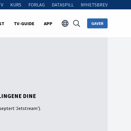
TV
KURS
FORLAG
DATASPILL
NYHETSBREV
ST
TV-GUIDE
APP
GAVER
LINGENE DINE
septert 'Jetstream').