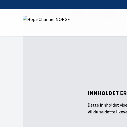
Home
On Demand
Tangert - Tro & Samfunn
INNHOLDET ER
Dette innholdet vise
Vil du se dette likev