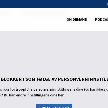
Tangert – Livet, skapelse eller tilfeldighet?
ON DEMAND
PODCA
 BLOKKERT SOM FØLGE AV PERSONVERNINNSTIL
s ikke for å oppfylle personverninnstillingene dine (du har ikke ak
el? Du kan endre innstillingene dine her:
GODTA JETSTREAM