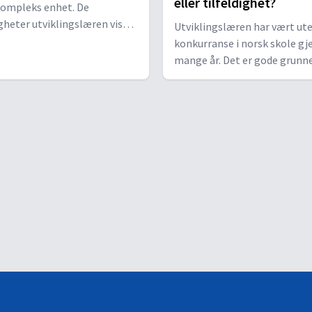
eller tilfeldighet?
kompleks enhet. De
igheter utviklingslæren viser
Utviklingslæren har vært ut
 drivkrefter for evolusjon,
konkurranse i norsk skole g
 sjelden at vi i praksis kan se
mange år. Det er gode grunner
a dem. Tor Tjeransen i
Bibelens skapelsesfortelling
 med Dr. med. Kjell Tveter.
vel så god forklaringsmodell
Tjeransen i samtale med Dr. 
Kjell Tveter.