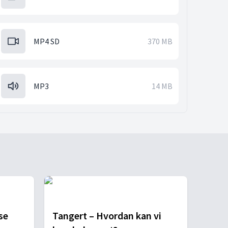
MP4 SD
370 MB
MP3
14 MB
se
Tangert – Hvordan kan vi