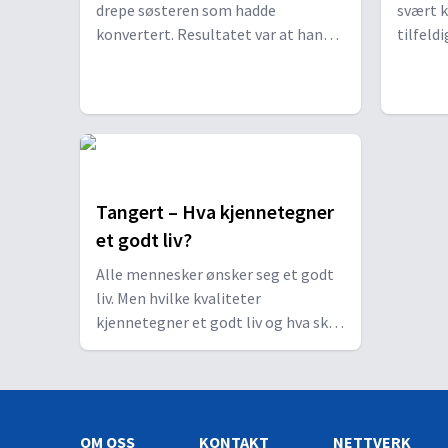
drepe søsteren som hadde
svært 
konvertert. Resultatet var at han
tilfeld
ble steinet to ganger etter at han
til som
selv ble omvendt til søsterens tro.
skjer så
Etter noen omflakkende år er han
bort fr
nå tilbake i sin hjemby Nasaret der
samtale
han forteller om sin tro på Jesus.
Tangert – Hva kjennetegner
et godt liv?
Alle mennesker ønsker seg et godt
liv. Men hvilke kvaliteter
kjennetegner et godt liv og hva skal
til for å leve det gode livet. Tor
Tjeransen i samtale med
grunnleggeren av Kristen
Idrettskontakt, Kjell Markset.
OM OSS
KONTAKT
NETTVERK