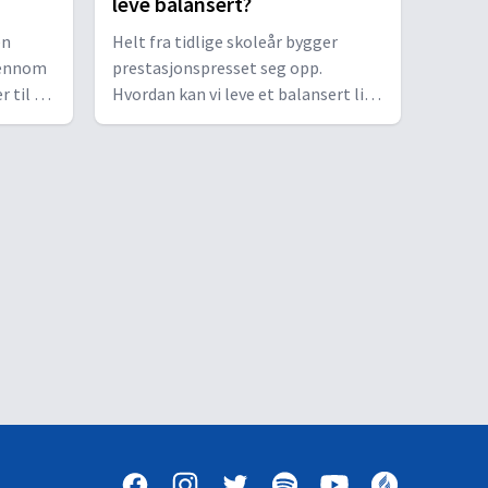
leve balansert?
en
Helt fra tidlige skoleår bygger
jennom
prestasjonspresset seg opp.
 til at
Hvordan kan vi leve et balansert liv?
 er en
Kjell Markset, grunnleggeren av
. Tor
KRIK, har skrevet boken «Lev Vel»
med.
og gir oss tips til et liv i balanse.
Programleder er Tor Tjeransen.