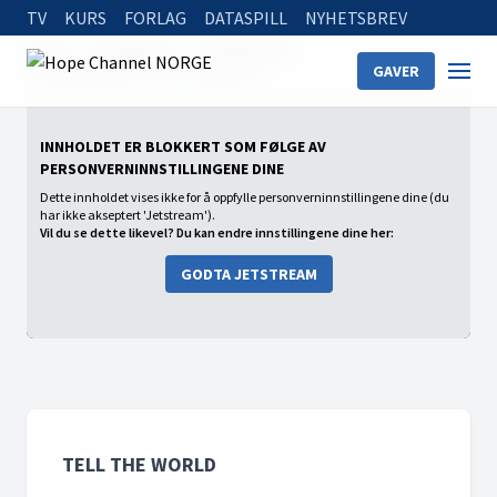
TV
KURS
FORLAG
DATASPILL
NYHETSBREV
Home
On Demand
Tell the World
GAVER
Tell the World (2) - Jesus kommer
INNHOLDET ER BLOKKERT SOM FØLGE AV
PERSONVERNINNSTILLINGENE DINE
Dette innholdet vises ikke for å oppfylle personverninnstillingene dine (du
har ikke akseptert 'Jetstream').
Vil du se dette likevel? Du kan endre innstillingene dine her:
GODTA JETSTREAM
TELL THE WORLD