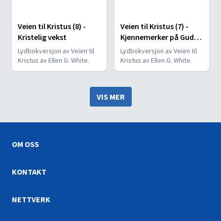
Veien til Kristus (8) -
Veien til Kristus (7) -
Kristelig vekst
Kjennemerker på Guds
barn
Lydbokversjon av Veien til
Lydbokversjon av Veien til
Kristus av Ellen G. White.
Kristus av Ellen G. White.
VIS MER
OM OSS
KONTAKT
NETTVERK