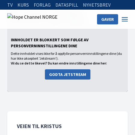
TV
KURS
FORLAG
DATASPILL
NYHETSBREV
Home
On Demand
Veien til Kristus
GAVER
Veien til Kristus (11) - Bønnens velsignelse
INNHOLDET ER BLOKKERT SOM FØLGE AV
PERSONVERNINNSTILLINGENE DINE
Dette innholdet vises ikke for å oppfylle personverninnstillingene dine (du
har ikke akseptert 'Jetstream').
Vil du se dette likevel? Du kan endre innstillingene dine her:
GODTA JETSTREAM
VEIEN TIL KRISTUS