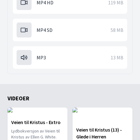
MP4 HD
119 MB
MP4 SD
58 MB
MP3
13 MB
VIDEOER
Veien til Kristus - Extro
Veien til Kristus (13) -
Lydbokversjon av Veien til
Glede i Herren
Kristus av Ellen G. White.