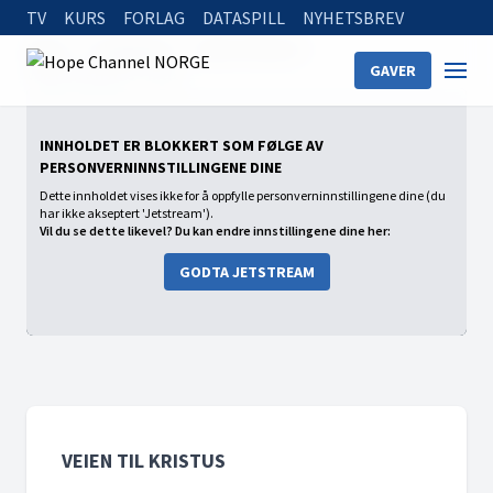
TV
KURS
FORLAG
DATASPILL
NYHETSBREV
Home
On Demand
Veien til Kristus
GAVER
Veien til Kristus - Intro
INNHOLDET ER BLOKKERT SOM FØLGE AV
PERSONVERNINNSTILLINGENE DINE
Dette innholdet vises ikke for å oppfylle personverninnstillingene dine (du
har ikke akseptert 'Jetstream').
Vil du se dette likevel? Du kan endre innstillingene dine her:
GODTA JETSTREAM
VEIEN TIL KRISTUS