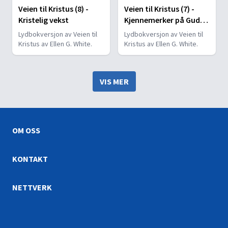
Veien til Kristus (8) -
Veien til Kristus (7) -
Kristelig vekst
Kjennemerker på Guds
barn
Lydbokversjon av Veien til
Lydbokversjon av Veien til
Kristus av Ellen G. White.
Kristus av Ellen G. White.
VIS MER
OM OSS
KONTAKT
NETTVERK