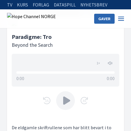
TV
KURS
FORLAG
DATASPILL
NYHETSBREV
Home
Podcasts
Beyond the Search
Paradigme: Tro
GAVER
Paradigme: Tro
Beyond the Search
1
×
0:00
0:00
15
30
De eldgamle skriftrullene som har blitt bevart i to