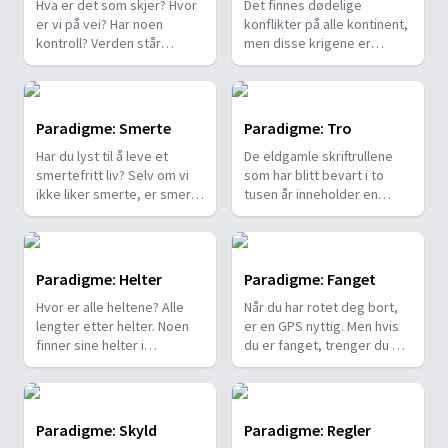
Hva er det som skjer? Hvor
Det finnes dødelige
er vi på vei? Har noen
konflikter på alle kontinent,
kontroll? Verden står
men disse krigene er
overfor store sosiale,
forårsaket av en større
miljømessige og
kamp om makt. Paradigme:
økonomiske utfordringer.
Konflikt viser hvilken rolle
sladder har i å skape
Paradigme: Smerte
Paradigme: Tro
konflikt. Vi blir også med til
Har du lyst til å leve et
De eldgamle skriftrullene
en messe for
smertefritt liv? Selv om vi
som har blitt bevart i to
robotprodusenter i Sør
ikke liker smerte, er smerte
tusen år inneholder en
Korea for å finne mening
en viktig del av livet. Likevel
tekst som plasserer vår
med livet. Ta deg tid til å se
stiller vi spørsmål om
verden midt i en kosmisk
forbi konfliktene, for å finne
hvorfor det finnes så mye
konflikt. I dette
mening i det store bildet.
lidelse. Vi lurer på ting som:
programmet ser vi etter
Paradigme: Helter
Paradigme: Fanget
Hvorfor må gode
noe som kan bekrefte om
Hvor er alle heltene? Alle
Når du har rotet deg bort,
mennesker lide? Hvordan
disse tekstene er til å stole
lengter etter helter. Noen
er en GPS nyttig. Men hvis
kan en god Gud tillate så
på. Bli med til Italias vakre
finner sine helter i
du er fanget, trenger du en
mye ondt?
Valdenserdal,
tegneserer, andre blant
redningsplan. Den britiske
Qumranhulene i Israel og
kjendisene. Paradigme:
seileren Tony Bullimore og
hør historien til en mann
Helter utforsker temaet på
to gruvearbeidere fra
som holdt ut intens tortur
den gigantiske messen
Tasmania forteller om
for sin tro på det disse
Paradigme: Skyld
Paradigme: Regler
Comic-Con i San Diego, i et
redningsaksjonene som
gamle tekstene inneholder.