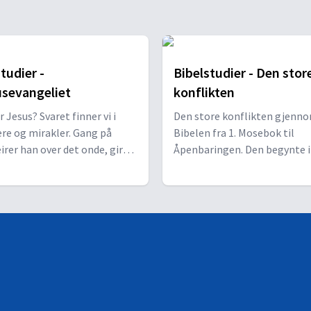
en
an den setter rammen for resten av evangeliet ved å presentere overordne
tudier -
Bibelstudier - Den stor
sevangeliet
konflikten
 Jesus? Svaret finner vi i
Den store konflikten gjenn
monstrerer hans guddommelighet. Fra bespisningen av de fem tusen til helb
re og mirakler. Gang på
Bibelen fra 1. Mosebok til
irer han over det onde, gir
Åpenbaringen. Den begynte i
 de undertrykte og underviser
himmelen med Lucifers opp
evisende sannheter som går
Gud. Spørsmålet om Guds
l kjernen av menneskets
kjærlighet står sentralt i de
fra bryllupet i Kana til helbredelsen av mannen ved Betesda-dammen.
ns.
kosmiske konflikten. Er han v
kjærlighet?