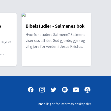
de sannheter om Jesus Kristus.
e
Bibelstudier - Salmenes bok
Hvorfor studere Salmene? Salmene
viser oss alt det Gud gjorde, gjør og
omsyrer
redelsen av den blindfødte og oppvekkelsen av Lasarus, ser vi hvordan Je
vil gjøre for verden i Jesus Kristus.
rør mot
n
irkelig
Innstillinger for informasjonskapsler