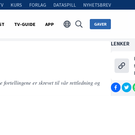
TV
KURS
FORLAG
DATASPILL
NYHETSBREV
ST
TV-GUIDE
APP
GAVER
LENKER
 fortellingene er skrevet til vår rettledning og