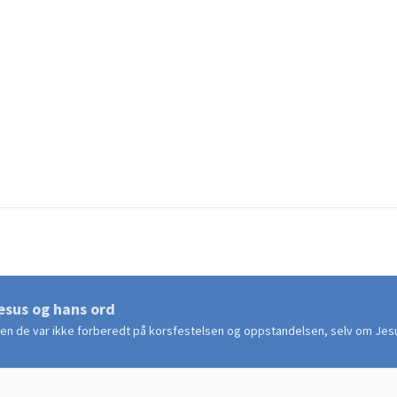
Jesus og hans ord
men de var ikke forberedt på korsfestelsen og oppstandelsen, selv om Jesu