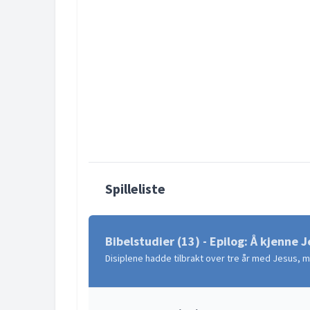
Spilleliste
Bibelstudier (13) - Epilog: Å kjenne 
Disiplene hadde tilbrakt over tre år med Jesus, 