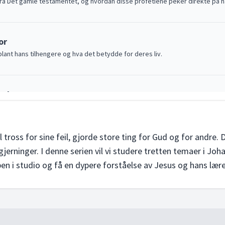
r fra Det gamle testamentet, og hvordan disse profetiene peker direkte på
or
blant hans tilhengere og hva det betydde for deres liv.
m Jesus
n er, hvem som har sendt ham og hvor han kommer fra.
oss for sine feil, gjorde store ting for Gud og for andre. Di
tnesbyrd
 gjerninger. I denne serien vil vi studere tretten temaer i Joh
rønnen i Samaria, samt innbyggerne i byen Sykar. Dette møtet gir oss innsi
en i studio og få en dypere forståelse av Jesus og hans lære
som Messias
entitet som Messias. Fra døperen Johannes til Nikodemus, ser vi hvordan u