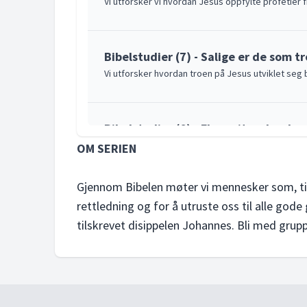
Vi utforsker vi hvordan Jesus oppfylte profetie
Bibelstudier (7) - Salige er de som tr
Vi utforsker hvordan troen på Jesus utviklet seg 
Bibelstudier (6) - Flere vitnesbyrd o
Jesus sa forbløffende ting om seg selv, hvem ha
OM SERIEN
Gjennom Bibelen møter vi mennesker som, til tr
Bibelstudier (5) - Samaritanenes vi
rettledning og for å utruste oss til alle gode
Vi utforsker møtet mellom Jesus og kvinnen ved b
tilskrevet disippelen Johannes. Bli med grupp
Bibelstudier (4) - Vitner om Kristus 
Vi utforsker vitnesbyrdene som bekrefter Jesu id