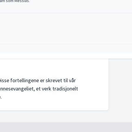
 ham som Messias.
sse fortellingene er skrevet til vår
annesevangeliet, et verk tradisjonelt
kt i hvordan Jesus brøt barrierer og ga nytt håp til mennesker som ble set
.
like personer, både jøder og hedninger, vitner om hvem Jesus er.