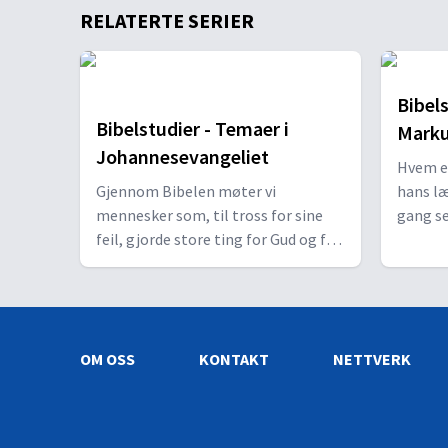
RELATERTE SERIER
Bibelstudier (3) - Bakteppet: Prolog
Vi utforsker prologen (Joh 1,1–18) og ser hvord
Bibels
Bibelstudier - Temaer i
Marku
Johannesevangeliet
Bibelstudier (2) - Tegn på guddom
Hvem er
Vi utforsker tre av Jesu største mirakler som de
Gjennom Bibelen møter vi
hans læ
mennesker som, til tross for sine
gang se
feil, gjorde store ting for Gud og for
håp til
andre. Disse fortellingene er skrevet
Bibelstudier (1) - Tegn viser vei
i overb
til vår rettledning og for å utruste
rett ti
Vi utforsker de første miraklene Jesus utførte, 
oss til alle gode gjerninger.
eksiste
OM OSS
KONTAKT
NETTVERK