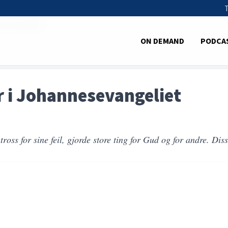
nesevangeliet
ON DEMAND
PODCA
r i Johannesevangeliet
ss for sine feil, gjorde store ting for Gud og for andre. Disse