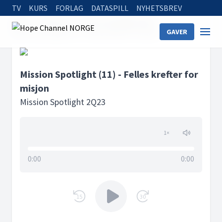
TV
KURS
FORLAG
DATASPILL
NYHETSBREV
Home
Podcasts
Mission Spotlight 2Q23
GAVER
Mission Spotlight (11) - Felles krefter for misjon
Mission Spotlight (11) - Felles krefter for
misjon
Mission Spotlight 2Q23
1
×
0:00
0:00
15
30