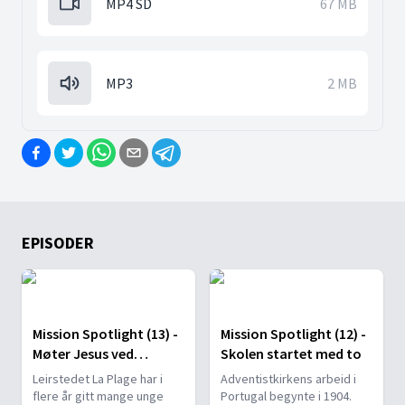
MP4 SD
67 MB
MP3
2 MB
EPISODER
Mission Spotlight (13) -
Mission Spotlight (12) -
Møter Jesus ved
Skolen startet med to
leirbålet
Leirstedet La Plage har i
Adventistkirkens arbeid i
flere år gitt mange unge
Portugal begynte i 1904.