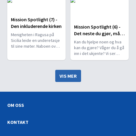
eller umulig. Adventist
også med andre barn. Det
Mission hjelper og støtter
13. sabbatsoffer vil støtte
dem med opplæring,
åpning av en skole og et
Mission Spotlight (7) -
materiell og fellesskap for
skolefritidssenter i
Den inkluderende kirken
Mission Spotlight (6) -
åndelig fornyelse.
Romania.
Det neste du gjør, må
Menigheten i Ragusa på
du gjøre riktig!
Sicilia leide en underetasje
Kan du hjelpe noen og hva
til sine møter. Naboen over
kan du gjøre? Våger du å gå
forstyrret dem stadig. De
inn i det ukjente? Vi ser
fikk støtte gjennom det 13.
noen eksempler på
sabbatsoffer i 2016. Nå er
adventister som hjelper
kirken ferdig og de driver
flyktninger.
flere aktiviteter til nytte for
VIS MER
lokalsamfunnet.
OM OSS
KONTAKT