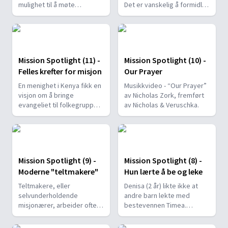
mulighet til å møte
Det er vanskelig å formidle
jevnaldrende, bygge
evangeliet til travle
vennskap og bli inspirert av
mennesker. Setubal
kirkeledere og pastorer til
adventistskole skaper
å finne mening med livet,
kontakter. Den vil få støtte
utvikle sin tro, og få et
fra det 13. sabbatsoffer til
Mission Spotlight (11) -
Mission Spotlight (10) -
møte med Jesus.
større og bedre fasiliteter.
Felles krefter for misjon
Our Prayer
En menighet i Kenya fikk en
Musikkvideo - “Our Prayer”
visjon om å bringe
av Nicholas Zork, fremført
evangeliet til folkegrupper i
av Nicholas & Veruschka.
sin nærhet. Deres initiativ
fikk med seg Global
Mission, REACH
International og Maranatha
Volunteers International til
Mission Spotlight (9) -
Mission Spotlight (8) -
en samlet innsats for
Moderne "teltmakere"
Hun lærte å be og leke
Samburufolket.
Teltmakere, eller
Denisa (2 år) likte ikke at
selvunderholdende
andre barn lekte med
misjonærer, arbeider ofte i
bestevennen Timea.
land og områder hvor vanlig
Gjennom bønn og
misjonsarbeid er vanskelig
veiledning lærte hun å leke