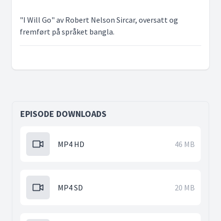
"I Will Go" av Robert Nelson Sircar, oversatt og
fremført på språket bangla.
EPISODE DOWNLOADS
MP4 HD
46 MB
MP4 SD
20 MB