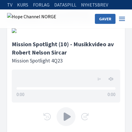
TV
KURS
FORLAG
DATASPILL
NYHETSBREV
Home
Podcasts
Mission Spotlight 4Q23
GAVER
Mission Spotlight (10) - Musikkvideo av Robert Nelson Sircar
Mission Spotlight (10) - Musikkvideo av
Robert Nelson Sircar
Mission Spotlight 4Q23
1
×
0:00
0:00
15
30