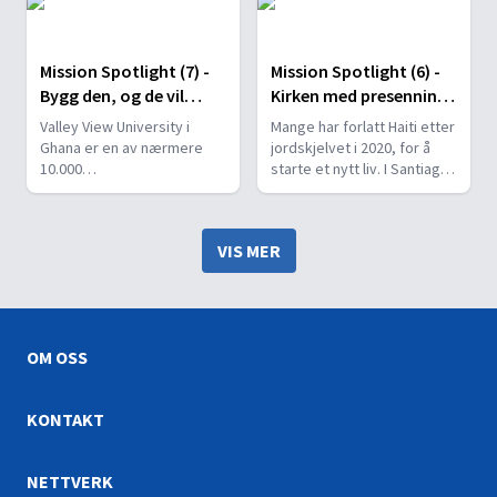
adventister i landet.
gaver.
Mission Spotlight (7) -
Mission Spotlight (6) -
Bygg den, og de vil
Kirken med presenning
komme
tak
Valley View University i
Mange har forlatt Haiti etter
Ghana er en av nærmere
jordskjelvet i 2020, for å
10.000
starte et nytt liv. I Santiago
utdanningsinstitusjoner
møtes en gruppe hver
drevet av Adventistkirken.
sabbat under svært enkle
Universitetet har vokst
forhold.
VIS MER
raskt og mangler en kirke
der studentene kan ha
felles gudstjeneste. Men en
kirke er under bygging.
OM OSS
KONTAKT
NETTVERK