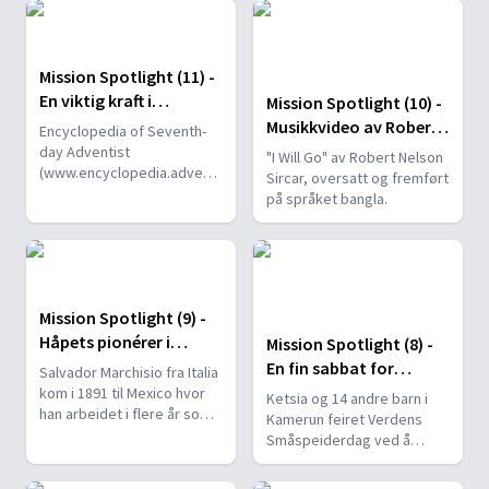
Dette gir Adventistkirken
skulle redde livet hennes.
en unik mulighet til å
formidle evangeliet om
Mission Spotlight (11) -
Jesus Kristus.
En viktig kraft i
Mission Spotlight (10) -
Midtøsten
Musikkvideo av Robert
Encyclopedia of Seventh-
Nelson Sircar
day Adventist
"I Will Go" av Robert Nelson
(www.encyclopedia.adventist.org)
Sircar, oversatt og fremført
er en kilde til mye historie.
på språket bangla.
Her er et kort blikk på
adventistpionéren Emil
Frauchiger som var viktig i
oppbyggingen av
Adventistkirken i Mellom-
Mission Spotlight (9) -
Europa og Midtøsten.
Håpets pionérer i
Mission Spotlight (8) -
Mexico
En fin sabbat for
Salvador Marchisio fra Italia
Småspeiderne
kom i 1891 til Mexico hvor
Ketsia og 14 andre barn i
han arbeidet i flere år som
Kamerun feiret Verdens
kolportør, bibelarbeider,
Småspeiderdag ved å
oversetter og pastor. I dag
besøke et barnehjem,
er det ca. 800.000
synge for barna og gi dem