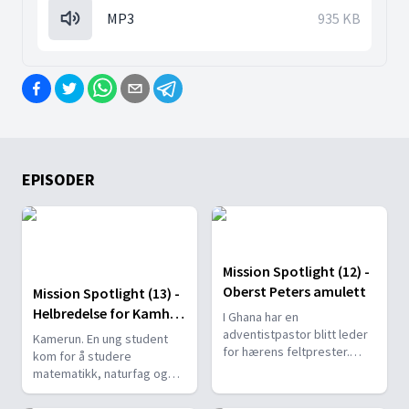
MP3
935 KB
EPISODER
Mission Spotlight (12) -
Oberst Peters amulett
Mission Spotlight (13) -
Helbredelse for Kamhos
I Ghana har en
hjerte
adventistpastor blitt leder
Kamerun. En ung student
for hærens feltprester.
kom for å studere
Adventister tjenestegjør
matematikk, naturfag og
også i kapellantjeneste i
historie. Hun ante ikke at
fengsler og politistyrkene.
hun kom til å lære noe som