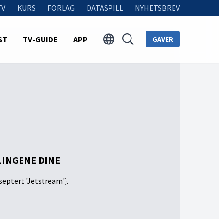
TV
KURS
FORLAG
DATASPILL
NYHETSBREV
ST
TV-GUIDE
APP
GAVER
LINGENE DINE
septert 'Jetstream').