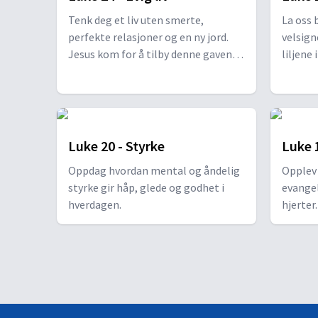
Tenk deg et liv uten smerte,
La oss b
perfekte relasjoner og en ny jord.
velsign
Jesus kom for å tilby denne gaven.
liljene 
På denne julaften kan du åpne gaven,
Guds go
ta imot evig liv og begynne å leve i
Del din
Guds fantastiske gave!
takkne
perspek
Luke 20 - Styrke
Luke 
Oppdag hvordan mental og åndelig
Opplev 
styrke gir håp, glede og godhet i
evangel
hverdagen.
hjerter
tunget
der de e