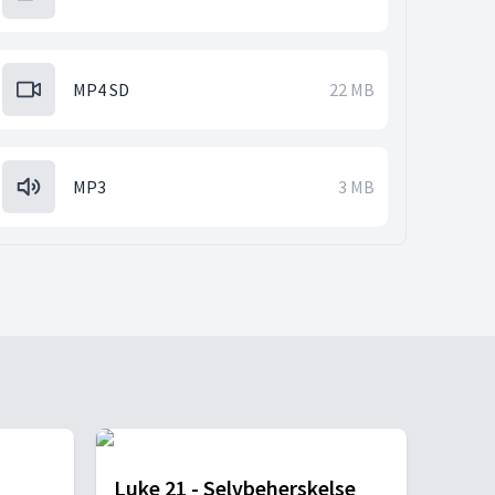
MP4 SD
22 MB
MP3
3 MB
Luke 21 - Selvbeherskelse