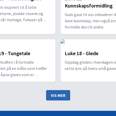
Kunnskapsformidling
li inspirert til å telle
elsene, plukke rosene og
Guds gave til oss inkluderer i
i vår livshage. Fokuser på
bare kunnskap, men også evn
dhet selv i utfordrende tider.
formidle den til andre.
e velsignelser og la
mlighet prege ditt
tiv!
19 - Tungetale
Luke 18 - Glede
kraften i å formidle
Oppdag gleden i hverdagen o
iet på en måte som treffer
sette pris på livets små gaver
. Åpne gaven som er
alens kraft og nå mennesker
r.
VIS MER