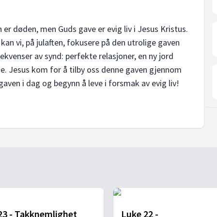
r døden, men Guds gave er evig liv i Jesus Kristus.
 kan vi, på julaften, fokusere på den utrolige gaven
sekvenser av synd: perfekte relasjoner, en ny jord
lse. Jesus kom for å tilby oss denne gaven gjennom
gaven i dag og begynn å leve i forsmak av evig liv!
23 - Takknemlighet
Luke 22 -