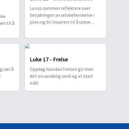
La oss sammen reflektere over
betydningen av selvbeherskelse i
kke
julen og bli inspirert til å utøve
en til å
denne kraftfulle gaven i alle
aspekter av livet.
Luke 17 - Frelse
g lær å
Oppdag hvordan frelsen gir livet
.
ditt en uendelig verdi og et klart
mål!