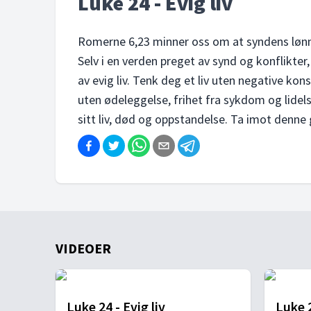
Luke 24 - Evig liv
Romerne 6,23 minner oss om at syndens lønn e
Selv i en verden preget av synd og konflikter,
av evig liv. Tenk deg et liv uten negative kon
uten ødeleggelse, frihet fra sykdom og lide
sitt liv, død og oppstandelse. Ta imot denne 
VIDEOER
Luke 24 - Evig liv
Luke 