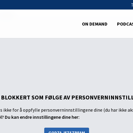
Evig liv
ON DEMAND
PODCA
 BLOKKERT SOM FØLGE AV PERSONVERNINNSTIL
s ikke for å oppfylle personverninnstillingene dine (du har ikke ak
el? Du kan endre innstillingene dine her:
GODTA JETSTREAM