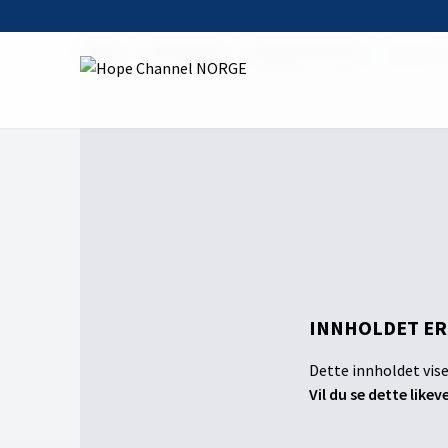
Home
On Demand
24 gaver fra Gud
Luke 24 - 
INNHOLDET ER
Dette innholdet vise
Vil du se dette likev