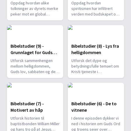
Oppdag hvordan ulike
Oppdag hvordan
tolkninger av dyrets merke
spiritismen har infiltrert
peker mot en global
verden med budskapet om
konflikt om gudsdyrkelse,
at livet fortsetter etter
med sabbaten som et
døden, og hvordan dette er
sentralt punkt.
et av Satans mest effektive
verktøy for å bedra
millioner av mennesker.
Bibelstudier (9) -
Bibelstudier (8) - Lys fra
Grunnlaget for Guds
helligdommen
styre
Utforsk sammenhengen
Utforsk det dype og
mellom helligdommen,
betydningsfulle temaet om
Guds lov, sabbaten og den
Kristi tjeneste i
forestående krisen omkring
helligdommen. Oppdag
dyrets merke.
hvordan troende har
studert og forstått
profetiene om de 2300
dagene, og hvordan dette
Bibelstudier (7) -
Bibelstudier (6) - De to
har ledet til en dypere
Motivert av håp
vitnene
forståelse av Kristi gjerning
i himmelen.
Utforsk historien til
I denne episoden dykker vi
baptistbonden William Miller
ned i historien om Guds Ord
og hans tro på at Jesus
og troens seier over