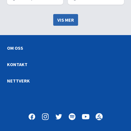
skulle komme snart, og
forfølgelse og
hvordan dette budskapet
undertrykkelse. Oppdag
fortsatt er relevant i dag.
historiene om troende som
VIS MER
ble latterliggjort, hånet og
martyrdømt, men likevel
stod fast i sin tro på Guds
Ord.
OM OSS
KONTAKT
NETTVERK