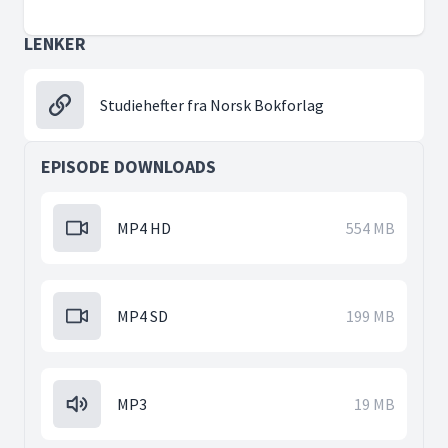
LENKER
Studiehefter fra Norsk Bokforlag
EPISODE DOWNLOADS
MP4 HD
554 MB
MP4 SD
199 MB
MP3
19 MB