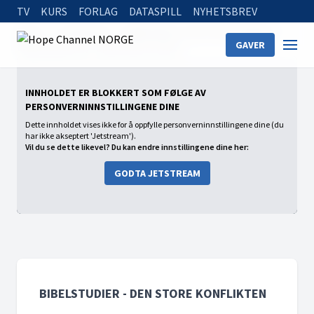
TV
KURS
FORLAG
DATASPILL
NYHETSBREV
Home
On Demand
Bibelstudier - Den store konflikten
GAVER
Bibelstudier (10) - Spiritismen avslørt
INNHOLDET ER BLOKKERT SOM FØLGE AV
PERSONVERNINNSTILLINGENE DINE
Dette innholdet vises ikke for å oppfylle personverninnstillingene dine (du
har ikke akseptert 'Jetstream').
Vil du se dette likevel? Du kan endre innstillingene dine her:
GODTA JETSTREAM
BIBELSTUDIER - DEN STORE KONFLIKTEN