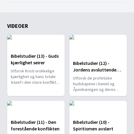
VIDEOER
Bibelstudier (13) - Guds
kjærlighet seirer
Bibelstudier (12) -
Jordens avsluttende
Utforsk Kristi urokkelige
begivenheter
kjærlighet og hans totale
Utforsk de profetiske
triumf i den store konflikten
budskapene i Daniel og
mellom godt og ondt, og la
Åpenbaringen og deres
Bibelens budskap gi oss
betydning for endetidens
håp for i dag, i morgen og i
folk. Oppdag hvordan Kristi
all evighet.
liv, død, oppstandelse og
tjeneste i helligdommen i
himmelen står sentralt i å
Bibelstudier (11) - Den
Bibelstudier (10) -
sikre vår endelige frelse.
forestående konflikten
Spiritismen avslørt