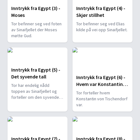
Inntrykk fra Egypt (3) -
Inntrykk fra Egypt (4) -
Moses
Skjør stillhet
Tor befinner seg ved foten
Tor befinner seg ved Elias
av Sinaifjellet der Moses
kilde på vei opp Sinaifjellet.
møtte Gud.
Inntrykk fra Egypt (5) -
Det syvende tall
Inntrykk fra Egypt (6) -
Hvem var Konstantin
Tor har endelig nådd
von Tischendorf?
toppen av Sinaifjellet og
Tor forteller hvem
forteller om den syvende
Konstantin von Tischendorf
dag i uken - hviledagen.
var.
Inntrykk fra Egypt (7) -
Inntrykk fra Egypt (8) -