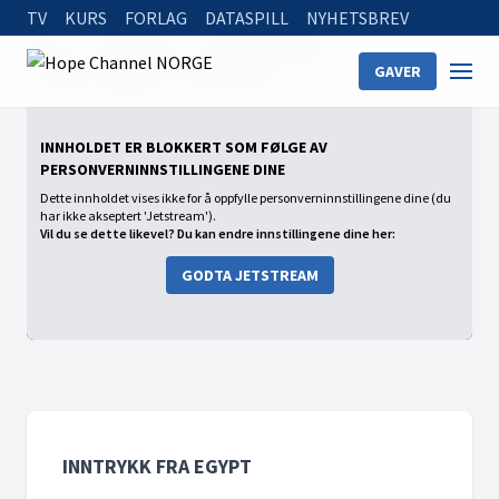
TV
KURS
FORLAG
DATASPILL
NYHETSBREV
Home
On Demand
Inntrykk fra Egypt
GAVER
Inntrykk fra Egypt (4) - Skjør stillhet
INNHOLDET ER BLOKKERT SOM FØLGE AV
PERSONVERNINNSTILLINGENE DINE
Dette innholdet vises ikke for å oppfylle personverninnstillingene dine (du
har ikke akseptert 'Jetstream').
Vil du se dette likevel? Du kan endre innstillingene dine her:
GODTA JETSTREAM
INNTRYKK FRA EGYPT