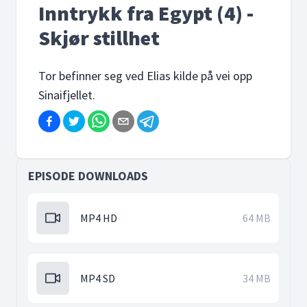
Inntrykk fra Egypt (4) -
Skjør stillhet
Tor befinner seg ved Elias kilde på vei opp
Sinaifjellet.
EPISODE DOWNLOADS
MP4 HD
64 MB
MP4 SD
34 MB