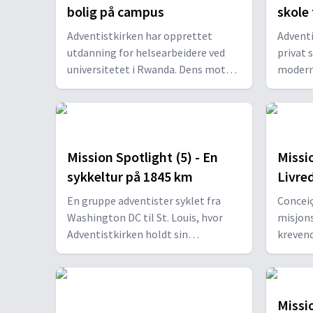
bolig på campus
skole
Adventistkirken har opprettet
Adventi
utdanning for helsearbeidere ved
privat s
universitetet i Rwanda. Dens motto
moderne
er «Forkynne - undervise - helbrede».
elevene
Det er behov for boliger for staben
famili
på campus for at de kan delta i
Noen tr
studentmiljøet på en positiv måte.
og brin
Mission Spotlight (5) - En
Missio
sykkeltur på 1845 km
Livre
En gruppe adventister syklet fra
Conceiç
Washington DC til St. Louis, hvor
misjons
Adventistkirken holdt sin
kreven
Generalkonferanse i 2022. De ønsket
oppleve
å hedre litteraturevangelisten som
det hun 
syklet på landsbygda i Australia for
100 år siden.
Missio