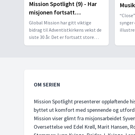
Mission Spotlight (9) - Har
Musik
misjonen fortsatt
“Close
utfordringer?
Global Mission har gitt viktige
synger
bidrag til Adventistkirkens vekst de
illustr
siste 30 år. Det er fortsatt store
fra ulik
deler av grupper i verden som i vår
post-kristne verden er uten
kjennskap til Gud.
OM SERIEN
Mission Spotlight presenterer oppløftende hi
byttet ut komfort med spennende og utfordr
Mission viser glimt fra misjonsarbeidet Syve
Oversettelse ved Edel Krøll, Marit Hansen, R