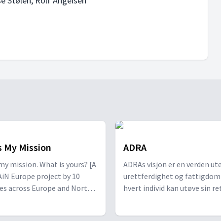
e Stølen, Rolf Angelsen
is My Mission
ADRA
my mission. What is yours? [A
ADRAs visjon er en verden ut
AiN Europe project by 10
urettferdighet og fattigdom
es across Europe and North
hvert individ kan utøve sin ret
].
nå sitt potensial og leve et v
liv.