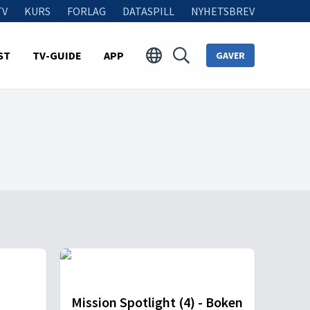
TV
KURS
FORLAG
DATASPILL
NYHETSBREV
ST
TV-GUIDE
APP
GAVER
Mission Spotlight (4) - Boken