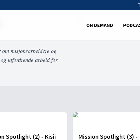
3
ON DEMAND
PODCA
er om misjonsarbeidere og
 og utfordrende arbeid for
n Spotlight (2) - Kisii
Mission Spotlight (3) -