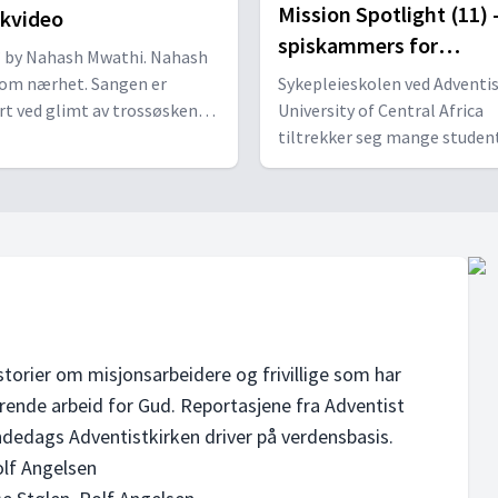
Mission Spotlight (11) -
kvideo
spiskammers for
” by Nahash Mwathi. Nahash
nærområdet
 om nærhet. Sangen er
Sykepleieskolen ved Adventi
ert ved glimt av trossøsken
University of Central Africa
e deler av verden.
tiltrekker seg mange student
både inn- og utland. Derfor 
de et nytt internat for å gi pl
flere. Utdanning er et viktig
for å bringe evangeliet til un
storier om misjonsarbeidere og frivillige som har
ende arbeid for Gud. Reportasjene fra Adventist
ndedags Adventistkirken driver på verdensbasis.
olf Angelsen