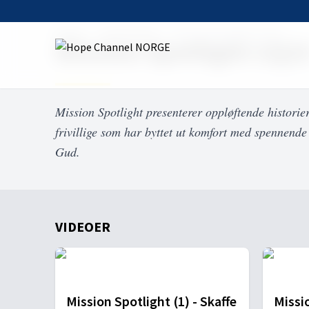
Home
On Demand
Mission Spotlight 1Q23
Mission Spotlight 1Q2
Mission Spotlight presenterer oppløftende histori
frivillige som har byttet ut komfort med spennende
Gud.
VIDEOER
Mission Spotlight (1) - Skaffe
Missio