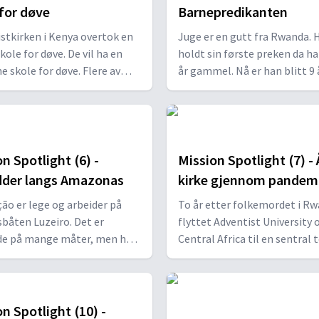
 for døve
Barnepredikanten
stkirken i Kenya overtok en
Juge er en gutt fra Rwanda. 
kole for døve. De vil ha en
holdt sin første preken da ha
 skole for døve. Flere av
år gammel. Nå er han blitt 9 
 har vært ignorert av
elsker fortsatt å forkynne
en og gjemt vekk hjemme.
evangeliet om Jesus. Også a
or at døve barn er forbannet
barn vitner om Jesus - noen 
ger skam over familien.
andre synger eller fremfører
bibelvers.
n Spotlight (6) -
Mission Spotlight (7) -
dder langs Amazonas
kirke gjennom pandem
ão er lege og arbeider på
To år etter folkemordet i R
båten Luzeiro. Det er
flyttet Adventist University 
de på mange måter, men hun
Central Africa til en sentral 
r at hun får mer igjen enn
hovedstaden Kigali. Støtte fr
gir.
Sabbatsoffer muliggjorde en
flerbrukshall som er viktig b
studenter og lokabefolkning
n Spotlight (10) -