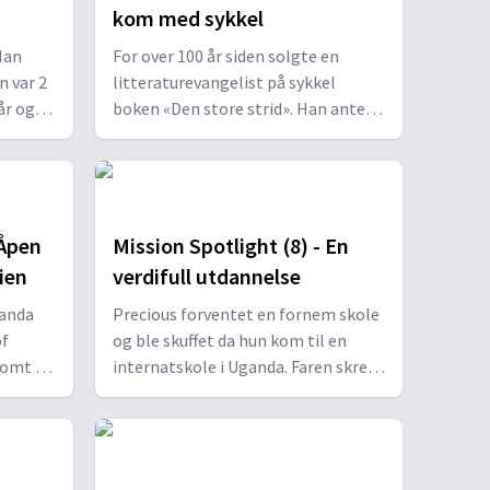
kom med sykkel
Han
For over 100 år siden solgte en
n var 2
litteraturevangelist på sykkel
år og
boken «Den store strid». Han ante
neppe at hans bøker ville bære frukt
ndre
i form av over 100 pastorer, lærere
ber,
og misjonærer i Stillehavsdivisjonen
og andre steder i verden.
 Åpen
Mission Spotlight (8) - En
ien
verdifull utdannelse
wanda
Precious forventet en fornem skole
of
og ble skuffet da hun kom til en
tomt i
internatskole i Uganda. Faren skrev
a 13.
henne likevel inn, fordi
 stor
undervisningens kvalitet var
åde for
viktigere enn fine bygninger. Etter
en.
en tung start ble hun glad for