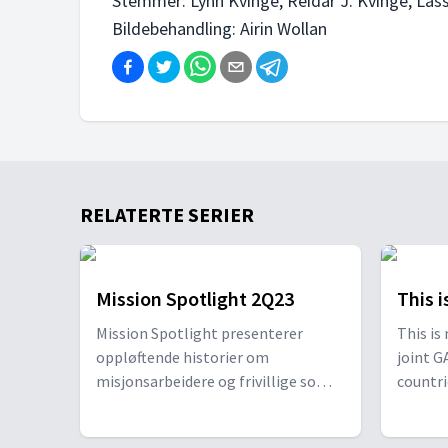
Stemmer: Lynn Kvinge, Reidar J. Kvinge, Lass
Bildebehandling: Airin Wollan
RELATERTE SERIER
Mission Spotlight 2Q23
This 
Mission Spotlight presenterer
This is 
oppløftende historier om
joint G
misjonsarbeidere og frivillige som
countri
har byttet ut komfort med
America
spennende og utfordrende arbeid