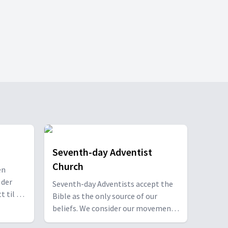
Seventh-day Adventist
Church
en
 der
Seventh-day Adventists accept the
t til å
Bible as the only source of our
erdig
beliefs. We consider our movement
to be the result of the Protestant