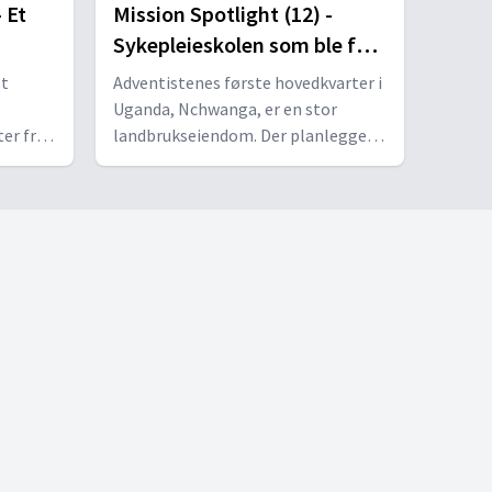
skolen.
 Et
Mission Spotlight (12) -
Sykepleieskolen som ble for
populær
st
Adventistenes første hovedkvarter i
Uganda, Nchwanga, er en stor
er fra
landbrukseiendom. Der planlegges
trenger
nå et nytt adventistsenter for
ass til
opplæring i misjon og
 middel
selvunderholdende arbeid. Målet er
ge.
å gi ny kraft i kirkens arbeid i landet.