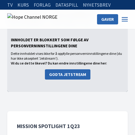
TV
KURS
FORLAG
DATASPILL
NYHETSBREV
Home
On Demand
Mission Spotlight 1Q23
GAVER
Mission Spotlight (1) - Skaffe bolig på campus
INNHOLDET ER BLOKKERT SOM FØLGE AV
PERSONVERNINNSTILLINGENE DINE
Dette innholdet vises ikke for å oppfylle personverninnstillingene dine (du
har ikke akseptert 'Jetstream').
Vil du se dette likevel? Du kan endre innstillingene dine her:
GODTA JETSTREAM
MISSION SPOTLIGHT 1Q23