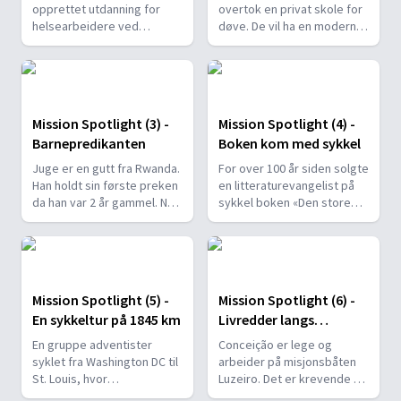
opprettet utdanning for
overtok en privat skole for
helsearbeidere ved
døve. De vil ha en moderne
universitetet i Rwanda.
skole for døve. Flere av
Dens motto er «Forkynne -
elevene har vært ignorert
undervise - helbrede». Det
av familien og gjemt vekk
er behov for boliger for
hjemme. Noen tror at døve
staben på campus for at de
barn er forbannet og
Mission Spotlight (3) -
Mission Spotlight (4) -
kan delta i studentmiljøet
bringer skam over familien.
Barnepredikanten
Boken kom med sykkel
på en positiv måte.
Juge er en gutt fra Rwanda.
For over 100 år siden solgte
Han holdt sin første preken
en litteraturevangelist på
da han var 2 år gammel. Nå
sykkel boken «Den store
er han blitt 9 år og elsker
strid». Han ante neppe at
fortsatt å forkynne
hans bøker ville bære frukt i
evangeliet om Jesus. Også
form av over 100 pastorer,
andre barn vitner om Jesus
lærere og misjonærer i
- noen ber, andre synger
Stillehavsdivisjonen og
Mission Spotlight (5) -
Mission Spotlight (6) -
eller fremfører bibelvers.
andre steder i verden.
En sykkeltur på 1845 km
Livredder langs
Amazonas
En gruppe adventister
Conceição er lege og
syklet fra Washington DC til
arbeider på misjonsbåten
St. Louis, hvor
Luzeiro. Det er krevende på
Adventistkirken holdt sin
mange måter, men hun