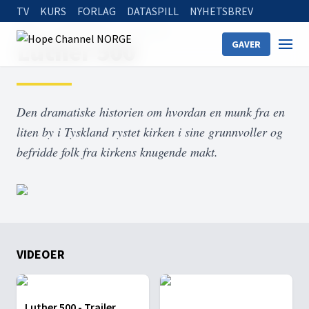
TV
KURS
FORLAG
DATASPILL
NYHETSBREV
Home
On Demand
Luther 500
Luther 500
GAVER
Den dramatiske historien om hvordan en munk fra en
liten by i Tyskland rystet kirken i sine grunnvoller og
befridde folk fra kirkens knugende makt.
VIDEOER
Luther 500 - Trailer