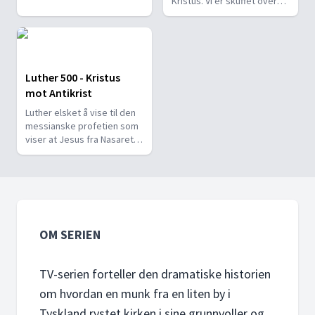
Kristus. Vi er skuffet over
hans uakseptable hets.
Luther 500 - Kristus
mot Antikrist
Luther elsket å vise til den
messianske profetien som
viser at Jesus fra Nasaret
er Messias.
OM SERIEN
TV-serien forteller den dramatiske historien
om hvordan en munk fra en liten by i
Tyskland rystet kirken i sine grunnvoller og