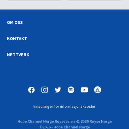
eldste bibler ble oppdaget i
innbitt motstander til
et kloster langt inne i
energisk forsvarer.
Sinaiørkenen.
OM OSS
KONTAKT
NETTVERK
Innstillinger for informasjonskapsler
Hope Channel Norge Røyseveien 41 3530 Røyse Norge
©
2026
-
Hope Channel Norge