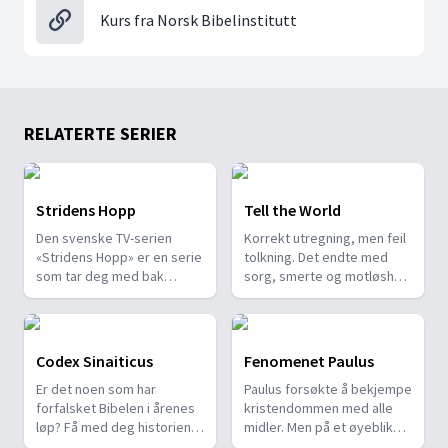
Kurs fra Norsk Bibelinstitutt
RELATERTE SERIER
Stridens Hopp
Tell the World
Den svenske TV-serien
Korrekt utregning, men feil
«Stridens Hopp» er en serie
tolkning. Det endte med
som tar deg med bak
sorg, smerte og motløshet.
kulissene i striden mellom
Slik begynner fortellingen
godt og ondt. Denne
om Syvendedags
kampen er det sentrale
Adventistkirken.
temaet i Åpenbaringens
Codex Sinaiticus
Fenomenet Paulus
bok, den siste boken i
Er det noen som har
Paulus forsøkte å bekjempe
Bibelen.
forfalsket Bibelen i årenes
kristendommen med alle
løp? Få med deg historien
midler. Men på et øyeblikk
om hvordan en av verdens
ble han forvandlet fra