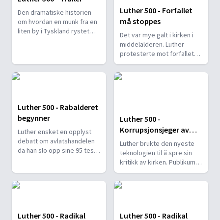
Luther 500 - Forfallet
Den dramatiske historien
må stoppes
om hvordan en munk fra en
liten by i Tyskland rystet
Det var mye galt i kirken i
kirken i sine grunnvoller.
middelalderen. Luther
protesterte mot forfallet
og avlatshandelen.
Luther 500 - Rabalderet
begynner
Luther 500 -
Korrupsjonsjeger av
Luther ønsket en opplyst
Guds nåde
debatt om avlatshandelen
Luther brukte den nyeste
da han slo opp sine 95 teser
teknologien til å spre sin
i Wittenberg.
kritikk av kirken. Publikum
ble begeistret.
Luther 500 - Radikal
Luther 500 - Radikal