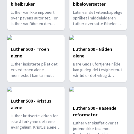
bibelbruker
bibeloversetter
Luther var ikke imponert
Latin var det vitenskapelige
over pavens autoritet. For
språket i middelalderen.
Luther var Bibelen den
Luther oversatte Bibelen til
øverste myndighet.
alminnelig tysk.
Luther 500 - Troen
Luther 500 - Nåden
alene
alene
Luther insisterte på at det
Bare Guds ufortjente nåde
er ved troen alene
kan gi deg del i evigheten. I
mennesket kan ta imot
vår tid er det viktig å
Guds nåde.
gjenoppdage nåden.
Luther 500 - Kristus
alene
Luther 500 - Rasende
reformator
Luther kritiserte kirken for
ikke å forkynne det rene
Luther var skuffet over at
evangelium. Kristus alene
jødene ikke tok imot
kan frelse oss.