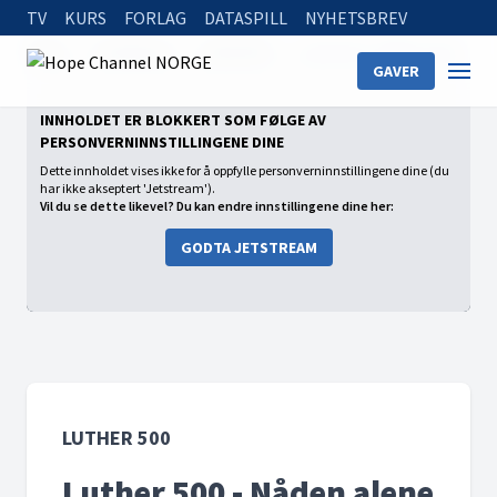
TV
KURS
FORLAG
DATASPILL
NYHETSBREV
Home
On Demand
Luther 500
Luther 500 - Nåden alene
GAVER
INNHOLDET ER BLOKKERT SOM FØLGE AV
PERSONVERNINNSTILLINGENE DINE
Dette innholdet vises ikke for å oppfylle personverninnstillingene dine (du
har ikke akseptert 'Jetstream').
Vil du se dette likevel? Du kan endre innstillingene dine her:
GODTA JETSTREAM
LUTHER 500
Luther 500 - Nåden alene