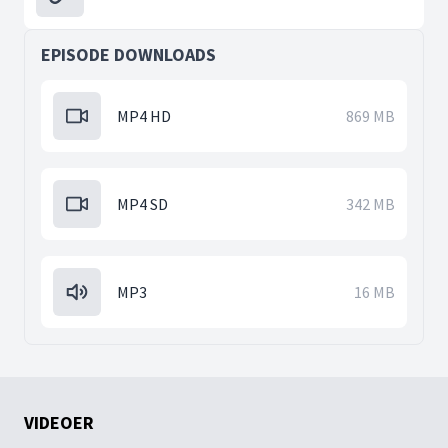
EPISODE DOWNLOADS
MP4 HD
869 MB
MP4 SD
342 MB
MP3
16 MB
VIDEOER