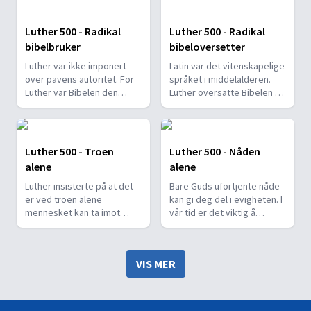
Luther 500 - Radikal
Luther 500 - Radikal
bibelbruker
bibeloversetter
Luther var ikke imponert
Latin var det vitenskapelige
over pavens autoritet. For
språket i middelalderen.
Luther var Bibelen den
Luther oversatte Bibelen til
øverste myndighet.
alminnelig tysk.
Luther 500 - Troen
Luther 500 - Nåden
alene
alene
Luther insisterte på at det
Bare Guds ufortjente nåde
er ved troen alene
kan gi deg del i evigheten. I
mennesket kan ta imot
vår tid er det viktig å
Guds nåde.
gjenoppdage nåden.
VIS MER