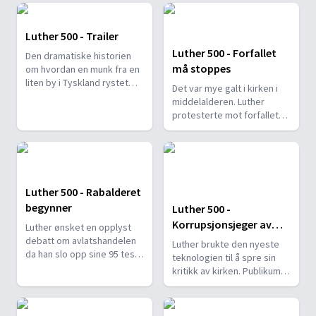
Luther 500 - Trailer
Luther 500 - Forfallet
Den dramatiske historien
må stoppes
om hvordan en munk fra en
liten by i Tyskland rystet
Det var mye galt i kirken i
kirken i sine grunnvoller.
middelalderen. Luther
protesterte mot forfallet
og avlatshandelen.
Luther 500 - Rabalderet
begynner
Luther 500 -
Korrupsjonsjeger av
Luther ønsket en opplyst
Guds nåde
debatt om avlatshandelen
Luther brukte den nyeste
da han slo opp sine 95 teser
teknologien til å spre sin
i Wittenberg.
kritikk av kirken. Publikum
ble begeistret.