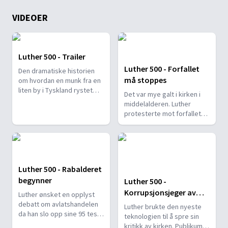
VIDEOER
Luther 500 - Trailer
Luther 500 - Forfallet
Den dramatiske historien
må stoppes
om hvordan en munk fra en
liten by i Tyskland rystet
Det var mye galt i kirken i
kirken i sine grunnvoller.
middelalderen. Luther
protesterte mot forfallet
og avlatshandelen.
Luther 500 - Rabalderet
begynner
Luther 500 -
Korrupsjonsjeger av
Luther ønsket en opplyst
Guds nåde
debatt om avlatshandelen
Luther brukte den nyeste
da han slo opp sine 95 teser
teknologien til å spre sin
i Wittenberg.
kritikk av kirken. Publikum