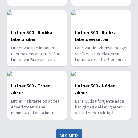
ble begeistret.
Luther 500 - Radikal
Luther 500 - Radikal
bibelbruker
bibeloversetter
Luther var ikke imponert
Latin var det vitenskapelige
over pavens autoritet. For
språket i middelalderen.
Luther var Bibelen den
Luther oversatte Bibelen til
øverste myndighet.
alminnelig tysk.
Luther 500 - Troen
Luther 500 - Nåden
alene
alene
Luther insisterte på at det
Bare Guds ufortjente nåde
er ved troen alene
kan gi deg del i evigheten. I
mennesket kan ta imot
vår tid er det viktig å
Guds nåde.
gjenoppdage nåden.
VIS MER