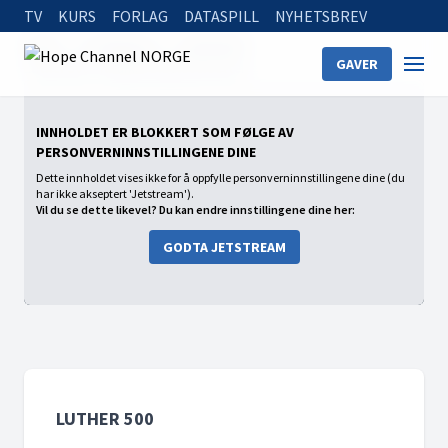
TV
KURS
FORLAG
DATASPILL
NYHETSBREV
Home
On Demand
Luther 500
GAVER
Luther 500 - Radikal bibeloversetter
INNHOLDET ER BLOKKERT SOM FØLGE AV
PERSONVERNINNSTILLINGENE DINE
Dette innholdet vises ikke for å oppfylle personverninnstillingene dine (du
har ikke akseptert 'Jetstream').
Vil du se dette likevel? Du kan endre innstillingene dine her:
GODTA JETSTREAM
LUTHER 500